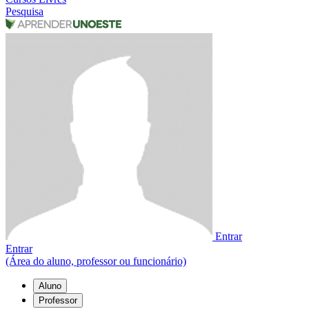
Pesquisa
Entrar
Entrar
(Área do aluno, professor ou funcionário)
Aluno
Professor