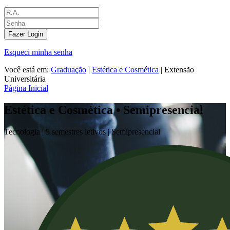
Fazer Login
Esqueci minha senha
Você está em:
Graduação
|
Estética e Cosmética
|
Extensão
Universitária
Página Inicial
Estética e Cosmética • Semipresencial
Tecnologia |
5 semestres letivos |
Semipresencial