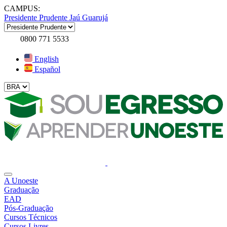
CAMPUS:
Presidente Prudente
Jaú
Guarujá
0800 771 5533
English
Español
A Unoeste
Graduação
EAD
Pós-Graduação
Cursos Técnicos
Cursos Livres