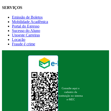
SERVIÇOS
Emissão de Boletos
Mobilidade Acadêmica
Portal do Egresso
Sucesso do Aluno
Unoeste Carreiras
Locação
Fraude é crime
Consulte aqui o
cadastro da
instituição no sistema
e-MEC