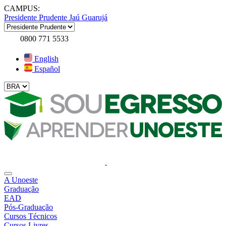
CAMPUS:
Presidente Prudente
Jaú
Guarujá
0800 771 5533
English
Español
A Unoeste
Graduação
EAD
Pós-Graduação
Cursos Técnicos
Cursos Livres