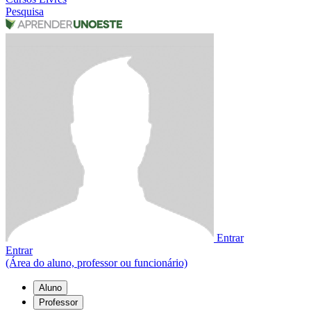
Pesquisa
Entrar
Entrar
(Área do aluno, professor ou funcionário)
Aluno
Professor