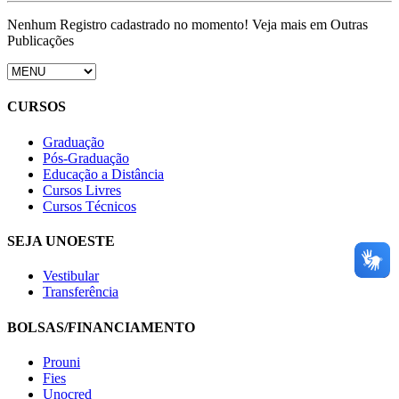
Nenhum Registro cadastrado no momento! Veja mais em Outras
Publicações
CURSOS
Graduação
Pós-Graduação
Educação a Distância
Cursos Livres
Cursos Técnicos
SEJA UNOESTE
Vestibular
Transferência
BOLSAS/FINANCIAMENTO
Prouni
Fies
Unocred