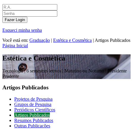
Fazer Login
Esqueci minha senha
Você está em:
Graduação
|
Estética e Cosmética
|
Artigos Publicados
Página Inicial
Estética e Cosmética
Tecnologia |
6 semestres letivos | Matutino ou Noturno
| Presidente
Prudente
Artigos Publicados
Projetos de Pesquisa
Grupos de Pesquisa
Periódicos Científicos
Artigos Publicados
Resumos Publicados
Outras Publicações