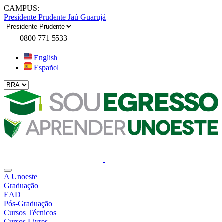
CAMPUS:
Presidente Prudente
Jaú
Guarujá
0800 771 5533
English
Español
A Unoeste
Graduação
EAD
Pós-Graduação
Cursos Técnicos
Cursos Livres