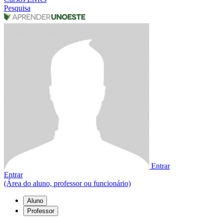
Pesquisa
Entrar
Entrar
(Área do aluno, professor ou funcionário)
Aluno
Professor