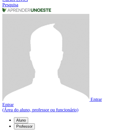
Pesquisa
Entrar
Entrar
(Área do aluno, professor ou funcionário)
Aluno
Professor