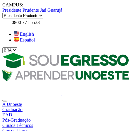
CAMPUS:
Presidente Prudente
Jaú
Guarujá
0800 771 5533
English
Español
A Unoeste
Graduação
EAD
Pós-Graduação
Cursos Técnicos
Cursos Livres