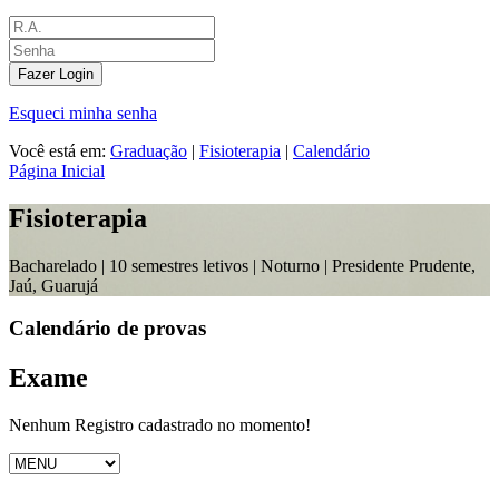
Fazer Login
Esqueci minha senha
Você está em:
Graduação
|
Fisioterapia
|
Calendário
Página Inicial
Fisioterapia
Bacharelado |
10 semestres letivos | Noturno
| Presidente Prudente,
Jaú, Guarujá
Calendário de provas
Exame
Nenhum Registro cadastrado no momento!