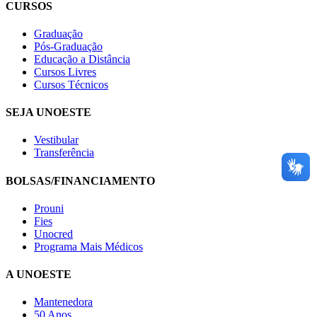
CURSOS
Graduação
Pós-Graduação
Educação a Distância
Cursos Livres
Cursos Técnicos
SEJA UNOESTE
Vestibular
Transferência
BOLSAS/FINANCIAMENTO
Prouni
Fies
Unocred
Programa Mais Médicos
A UNOESTE
Mantenedora
50 Anos