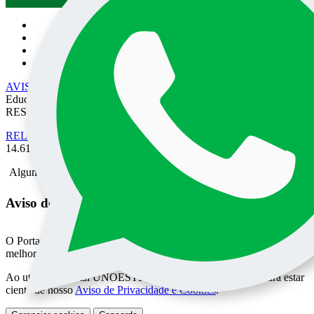
AVISO DE PRIVACIDADE
• EPEC - Empresa Prudentina de
Educação e Cultura SA/UNOESTE. TODOS OS DIREITOS
RESERVADOS
RELATÓRIO DE TRANSPARÊNCIA SALARIAL
- Lei nº
14.611 de 03 de Julho de 2023.
Alguma mensagem
Aviso de Privacidade do Portal UNOESTE
O Portal UNOESTE usa cookies para oferecer aos usuários uma
melhor experiência de acesso aos conteúdos e serviços oferecidos.
Ao utilizar o Portal UNOESTE, você pode consultar e declara estar
ciente de nosso
Aviso de Privacidade e Cookies
.