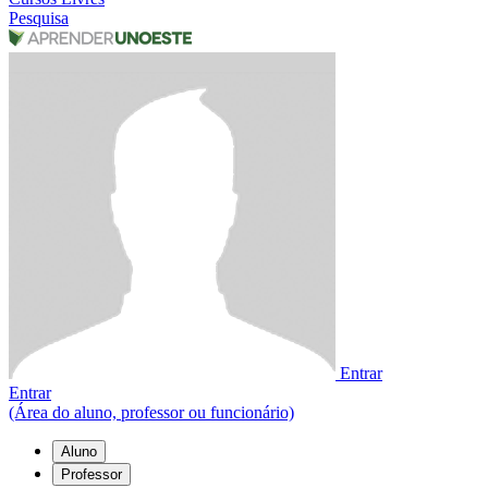
Pesquisa
Entrar
Entrar
(Área do aluno, professor ou funcionário)
Aluno
Professor