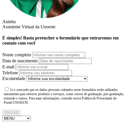
Aninha
Assistente Virtual da Unoeste
É simples! Basta preencher o formulário que entraremos em
contato com você
Nome completo
Data de nascimento
E-mail
Telefone
Escolaridade
Li e concordo que os dados pessoais coletados neste formulário serão utilizados
unicamente para oferecer produtos e serviços, como cursos de graduação, pós-graduação,
extensão e outros. Para mais informações, consulte nossa Política de Privacidade do
Portal UNOESTE
https://www.unoeste.br/politica-de-privacidade
.
ENVIAR