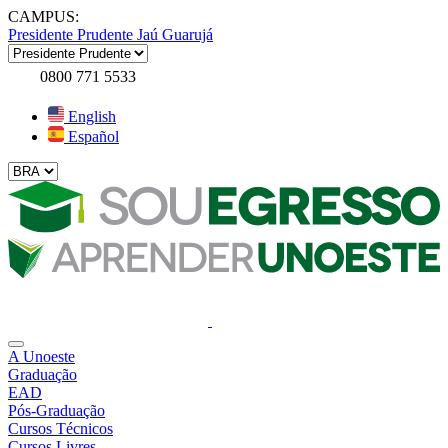
CAMPUS:
Presidente Prudente
Jaú
Guarujá
0800 771 5533
English
Español
A Unoeste
Graduação
EAD
Pós-Graduação
Cursos Técnicos
Cursos Livres