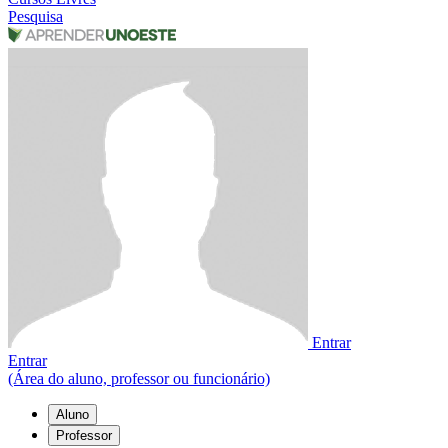
Pesquisa
Entrar
Entrar
(Área do aluno, professor ou funcionário)
Aluno
Professor