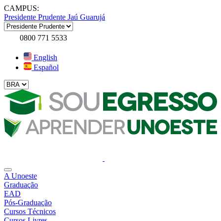
CAMPUS:
Presidente Prudente
Jaú
Guarujá
0800 771 5533
English
Español
A Unoeste
Graduação
EAD
Pós-Graduação
Cursos Técnicos
Cursos Livres