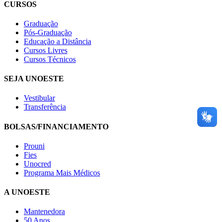
CURSOS
Graduação
Pós-Graduação
Educação a Distância
Cursos Livres
Cursos Técnicos
SEJA UNOESTE
Vestibular
Transferência
BOLSAS/FINANCIAMENTO
Prouni
Fies
Unocred
Programa Mais Médicos
A UNOESTE
Mantenedora
50 Anos