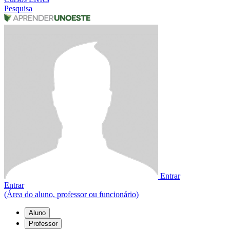
Pesquisa
Entrar
Entrar
(Área do aluno, professor ou funcionário)
Aluno
Professor