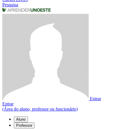
Pesquisa
Entrar
Entrar
(Área do aluno, professor ou funcionário)
Aluno
Professor