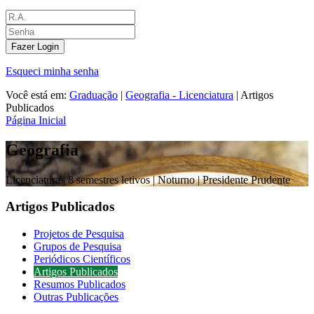
Fazer Login
Esqueci minha senha
Você está em:
Graduação
|
Geografia - Licenciatura
|
Artigos
Publicados
Página Inicial
Geografia
Licenciatura |
8 semestres letivos | Noturno
| Presidente Prudente
Artigos Publicados
Projetos de Pesquisa
Grupos de Pesquisa
Periódicos Científicos
Artigos Publicados
Resumos Publicados
Outras Publicações