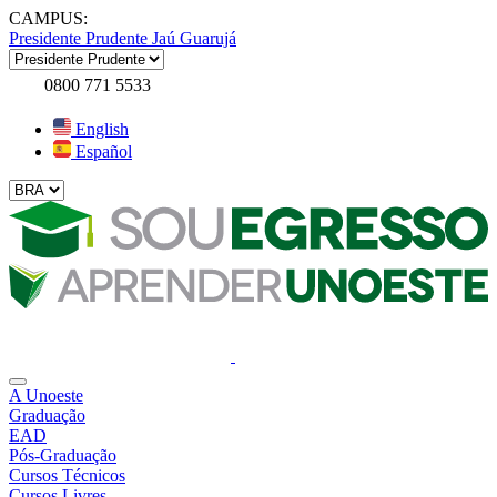
CAMPUS:
Presidente Prudente
Jaú
Guarujá
0800 771 5533
English
Español
A Unoeste
Graduação
EAD
Pós-Graduação
Cursos Técnicos
Cursos Livres