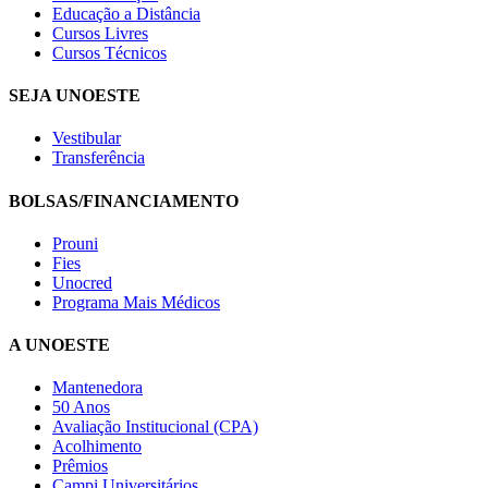
Educação a Distância
Cursos Livres
Cursos Técnicos
SEJA UNOESTE
Vestibular
Transferência
BOLSAS/FINANCIAMENTO
Prouni
Fies
Unocred
Programa Mais Médicos
A UNOESTE
Mantenedora
50 Anos
Avaliação Institucional (CPA)
Acolhimento
Prêmios
Campi Universitários