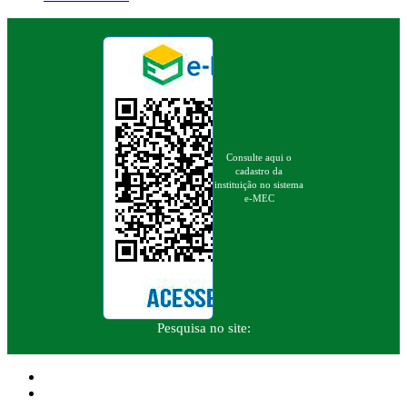
Consulte aqui o
cadastro da
instituição no sistema
e-MEC
Pesquisa no site: