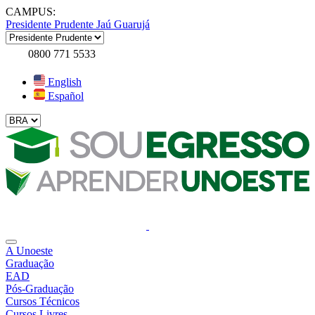
CAMPUS:
Presidente Prudente
Jaú
Guarujá
0800 771 5533
English
Español
A Unoeste
Graduação
EAD
Pós-Graduação
Cursos Técnicos
Cursos Livres