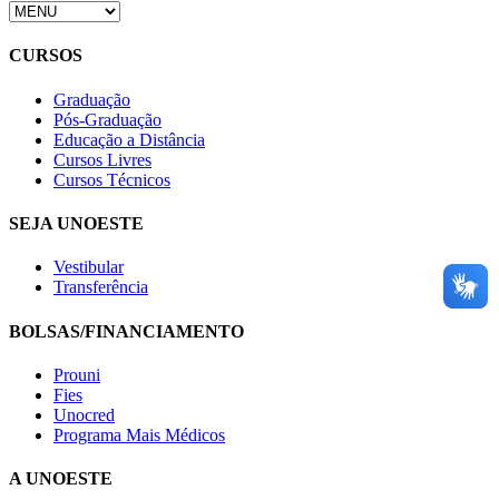
CURSOS
Graduação
Pós-Graduação
Educação a Distância
Cursos Livres
Cursos Técnicos
SEJA UNOESTE
Vestibular
Transferência
BOLSAS/FINANCIAMENTO
Prouni
Fies
Unocred
Programa Mais Médicos
A UNOESTE