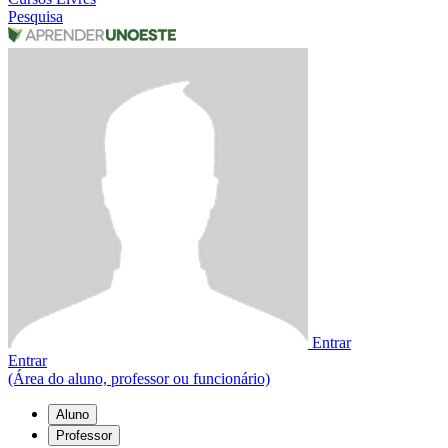
Pesquisa
Entrar
Entrar
(Área do aluno, professor ou funcionário)
Aluno
Professor