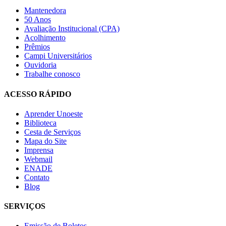
Mantenedora
50 Anos
Avaliação Institucional (CPA)
Acolhimento
Prêmios
Campi Universitários
Ouvidoria
Trabalhe conosco
ACESSO RÁPIDO
Aprender Unoeste
Biblioteca
Cesta de Serviços
Mapa do Site
Imprensa
Webmail
ENADE
Contato
Blog
SERVIÇOS
Emissão de Boletos