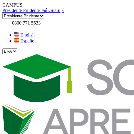
CAMPUS:
Presidente Prudente
Jaú
Guarujá
0800 771 5533
English
Español