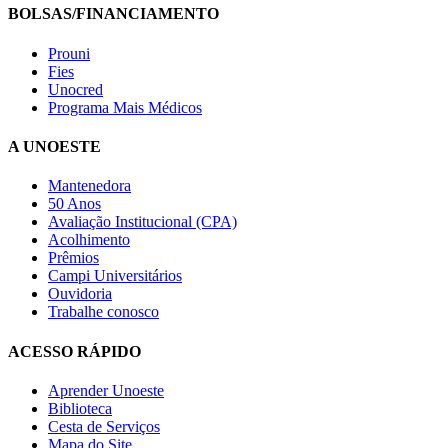
BOLSAS/FINANCIAMENTO
Prouni
Fies
Unocred
Programa Mais Médicos
A UNOESTE
Mantenedora
50 Anos
Avaliação Institucional (CPA)
Acolhimento
Prêmios
Campi Universitários
Ouvidoria
Trabalhe conosco
ACESSO RÁPIDO
Aprender Unoeste
Biblioteca
Cesta de Serviços
Mapa do Site