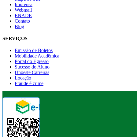
Imprensa
Webmail
ENADE
Contato
Blog
SERVIÇOS
Emissão de Boletos
Mobilidade Acadêmica
Portal do Egresso
Sucesso do Aluno
Unoeste Carreiras
Locação
Fraude é crime