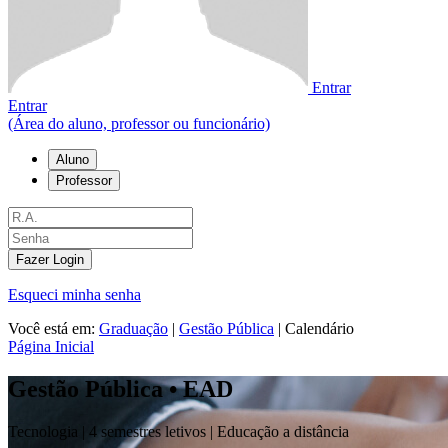
Entrar
Entrar
(Área do aluno, professor ou funcionário)
Aluno
Professor
Fazer Login
Esqueci minha senha
Você está em:
Graduação
|
Gestão Pública
|
Calendário
Página Inicial
Gestão Pública • EAD
Tecnologia |
4 semestres letivos | Educação a distância