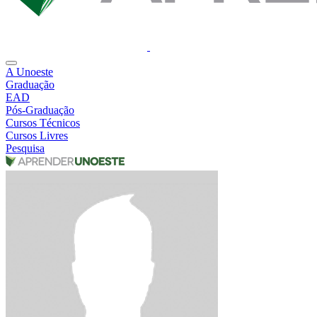
A Unoeste
Graduação
EAD
Pós-Graduação
Cursos Técnicos
Cursos Livres
Pesquisa