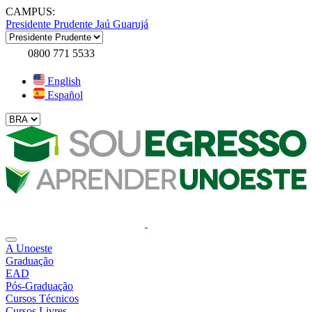
CAMPUS:
Presidente Prudente
Jaú
Guarujá
0800 771 5533
English
Español
A Unoeste
Graduação
EAD
Pós-Graduação
Cursos Técnicos
Cursos Livres