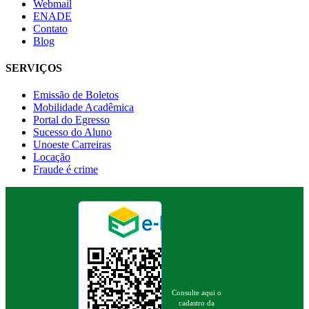
Webmail
ENADE
Contato
Blog
SERVIÇOS
Emissão de Boletos
Mobilidade Acadêmica
Portal do Egresso
Sucesso do Aluno
Unoeste Carreiras
Locação
Fraude é crime
Consulte aqui o
cadastro da