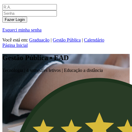
Fazer Login
Esqueci minha senha
Você está em:
Graduação
|
Gestão Pública
|
Calendário
Página Inicial
Gestão Pública • EAD
Tecnologia |
4 semestres letivos | Educação a distância