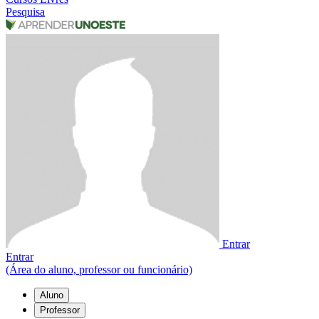
Pesquisa
Entrar
Entrar
(Área do aluno, professor ou funcionário)
Aluno
Professor