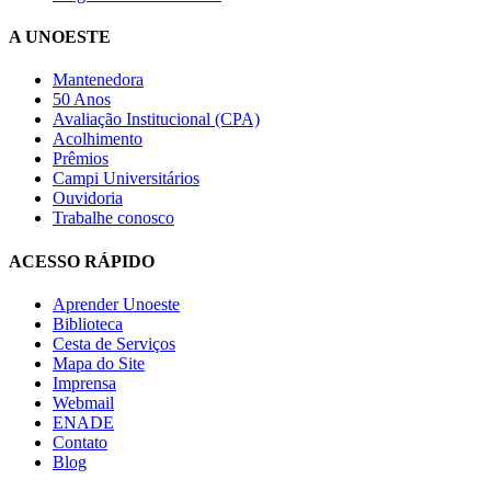
A UNOESTE
Mantenedora
50 Anos
Avaliação Institucional (CPA)
Acolhimento
Prêmios
Campi Universitários
Ouvidoria
Trabalhe conosco
ACESSO RÁPIDO
Aprender Unoeste
Biblioteca
Cesta de Serviços
Mapa do Site
Imprensa
Webmail
ENADE
Contato
Blog