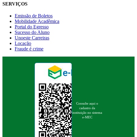
SERVIÇOS
Emissão de Boletos
Mobilidade Acadêmica
Portal do Egresso
Sucesso do Aluno
Unoeste Carreiras
Locação
Fraude é crime
Consulte aqui o
cadastro da
instituição no sistema
e-MEC