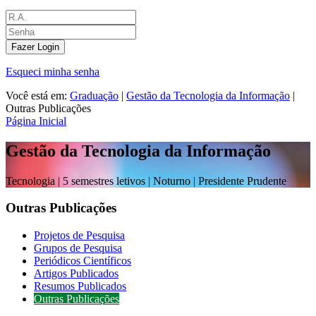
Fazer Login
Esqueci minha senha
Você está em:
Graduação
|
Gestão da Tecnologia da Informação
|
Outras Publicações
Página Inicial
Gestão da Tecnologia da Informação
Tecnologia |
5 semestres letivos | Noturno
| Presidente Prudente
Outras Publicações
Projetos de Pesquisa
Grupos de Pesquisa
Periódicos Científicos
Artigos Publicados
Resumos Publicados
Outras Publicações