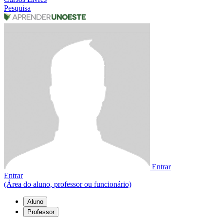
Pesquisa
Entrar
Entrar
(Área do aluno, professor ou funcionário)
Aluno
Professor