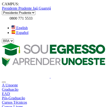
CAMPUS:
Presidente Prudente
Jaú
Guarujá
0800 771 5533
English
Español
A Unoeste
Graduação
EAD
Pós-Graduação
Cursos Técnicos
Cursos Livres