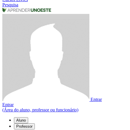
Pesquisa
Entrar
Entrar
(Área do aluno, professor ou funcionário)
Aluno
Professor