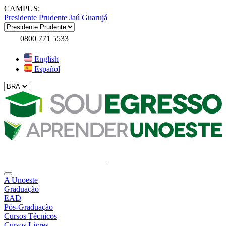
CAMPUS:
Presidente Prudente
Jaú
Guarujá
0800 771 5533
English
Español
A Unoeste
Graduação
EAD
Pós-Graduação
Cursos Técnicos
Cursos Livres