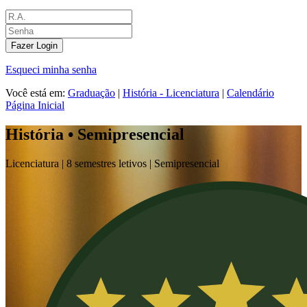
Fazer Login
Esqueci minha senha
Você está em:
Graduação
|
História - Licenciatura
|
Calendário
Página Inicial
História • Semipresencial
Licenciatura |
8 semestres letivos |
Semipresencial