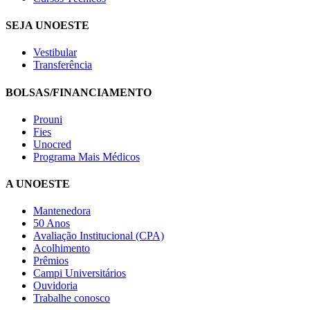
SEJA UNOESTE
Vestibular
Transferência
BOLSAS/FINANCIAMENTO
Prouni
Fies
Unocred
Programa Mais Médicos
A UNOESTE
Mantenedora
50 Anos
Avaliação Institucional (CPA)
Acolhimento
Prêmios
Campi Universitários
Ouvidoria
Trabalhe conosco