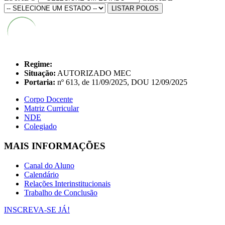
LISTAR POLOS
Regime:
Situação:
AUTORIZADO MEC
Portaria:
nº 613, de 11/09/2025, DOU 12/09/2025
Corpo Docente
Matriz Curricular
NDE
Colegiado
MAIS INFORMAÇÕES
Canal do Aluno
Calendário
Relações Interinstitucionais
Trabalho de Conclusão
INSCREVA-SE JÁ!