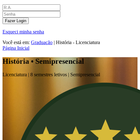
Fazer Login
Esqueci minha senha
Você está em:
Graduação
|
História - Licenciatura
Página Inicial
História • Semipresencial
Licenciatura |
8 semestres letivos |
Semipresencial