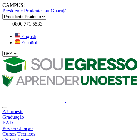
CAMPUS:
Presidente Prudente
Jaú
Guarujá
0800 771 5533
English
Español
A Unoeste
Graduação
EAD
Pós-Graduação
Cursos Técnicos
Cursos Livres