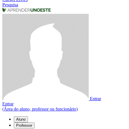
Pesquisa
Entrar
Entrar
(Área do aluno, professor ou funcionário)
Aluno
Professor