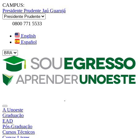
CAMPUS:
Presidente Prudente
Jaú
Guarujá
0800 771 5533
English
Español
A Unoeste
Graduação
EAD
Pós-Graduação
Cursos Técnicos
Cursos Livres