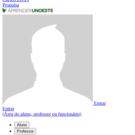
Pesquisa
Entrar
Entrar
(Área do aluno, professor ou funcionário)
Aluno
Professor