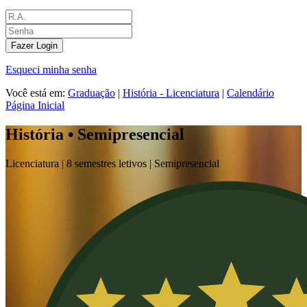
Fazer Login
Esqueci minha senha
Você está em:
Graduação
|
História - Licenciatura
|
Calendário
Página Inicial
História • Semipresencial
Licenciatura |
8 semestres letivos |
Semipresencial