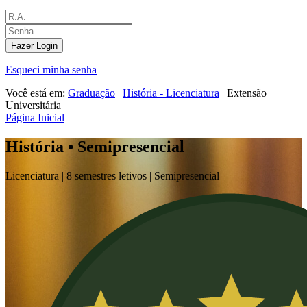
Fazer Login
Esqueci minha senha
Você está em:
Graduação
|
História - Licenciatura
|
Extensão
Universitária
Página Inicial
História • Semipresencial
Licenciatura |
8 semestres letivos |
Semipresencial