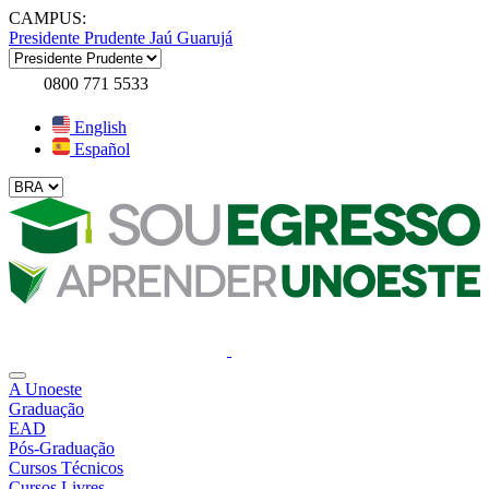
CAMPUS:
Presidente Prudente
Jaú
Guarujá
0800 771 5533
English
Español
A Unoeste
Graduação
EAD
Pós-Graduação
Cursos Técnicos
Cursos Livres