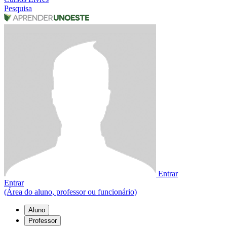
Pesquisa
Entrar
Entrar
(Área do aluno, professor ou funcionário)
Aluno
Professor