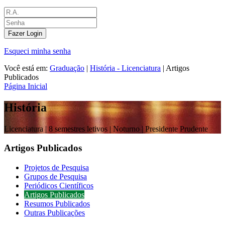
Fazer Login
Esqueci minha senha
Você está em:
Graduação
|
História - Licenciatura
|
Artigos
Publicados
Página Inicial
História
Licenciatura |
8 semestres letivos | Noturno
| Presidente Prudente
Artigos Publicados
Projetos de Pesquisa
Grupos de Pesquisa
Periódicos Científicos
Artigos Publicados
Resumos Publicados
Outras Publicações