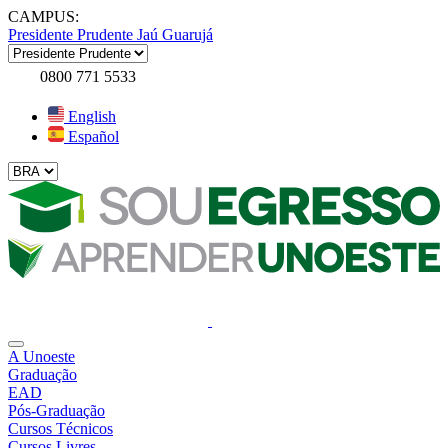
CAMPUS:
Presidente Prudente
Jaú
Guarujá
0800 771 5533
English
Español
A Unoeste
Graduação
EAD
Pós-Graduação
Cursos Técnicos
Cursos Livres