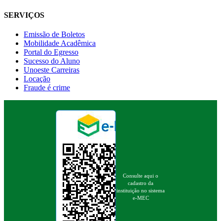
SERVIÇOS
Emissão de Boletos
Mobilidade Acadêmica
Portal do Egresso
Sucesso do Aluno
Unoeste Carreiras
Locação
Fraude é crime
Consulte aqui o
cadastro da
instituição no sistema
e-MEC