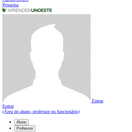
Pesquisa
Entrar
Entrar
(Área do aluno, professor ou funcionário)
Aluno
Professor