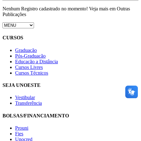
Nenhum Registro cadastrado no momento! Veja mais em Outras
Publicações
CURSOS
Graduação
Pós-Graduação
Educação a Distância
Cursos Livres
Cursos Técnicos
SEJA UNOESTE
Vestibular
Transferência
BOLSAS/FINANCIAMENTO
Prouni
Fies
Unocred