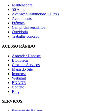
Mantenedora
50 Anos
Avaliação Institucional (CPA)
Acolhimento
Prêmios
Campi Universitários
Ouvidoria
Trabalhe conosco
ACESSO RÁPIDO
Aprender Unoeste
Biblioteca
Cesta de Serviços
Mapa do Site
Imprensa
Webmail
ENADE
Contato
Blog
SERVIÇOS
Emissão de Boletos