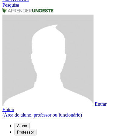
Pesquisa
Entrar
Entrar
(Área do aluno, professor ou funcionário)
Aluno
Professor