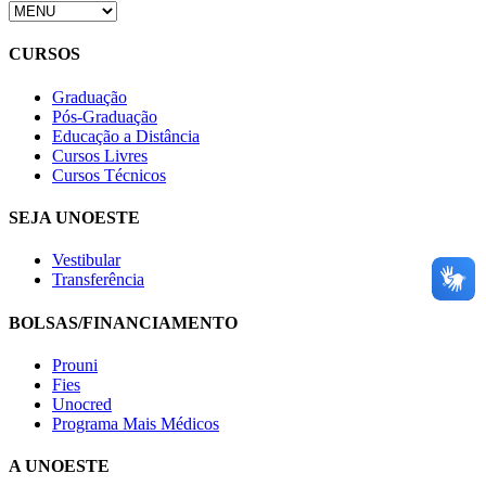
CURSOS
Graduação
Pós-Graduação
Educação a Distância
Cursos Livres
Cursos Técnicos
SEJA UNOESTE
Vestibular
Transferência
BOLSAS/FINANCIAMENTO
Prouni
Fies
Unocred
Programa Mais Médicos
A UNOESTE