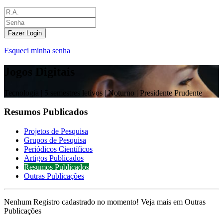
Fazer Login
Esqueci minha senha
Jogos Digitais
Tecnologia |
5 semestres letivos | Noturno
| Presidente Prudente
Resumos Publicados
Projetos de Pesquisa
Grupos de Pesquisa
Periódicos Científicos
Artigos Publicados
Resumos Publicados
Outras Publicações
Nenhum Registro cadastrado no momento! Veja mais em Outras
Publicações