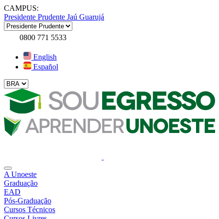
CAMPUS:
Presidente Prudente
Jaú
Guarujá
0800 771 5533
English
Español
A Unoeste
Graduação
EAD
Pós-Graduação
Cursos Técnicos
Cursos Livres