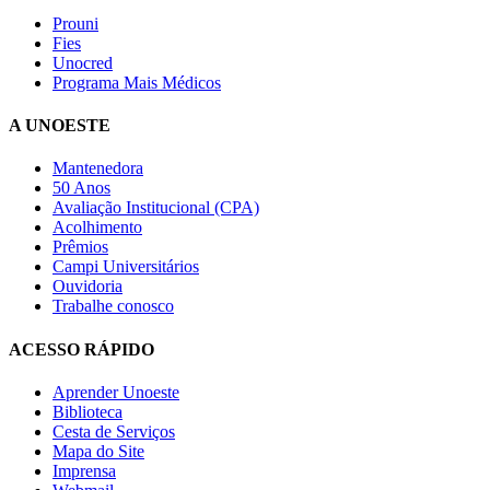
Prouni
Fies
Unocred
Programa Mais Médicos
A UNOESTE
Mantenedora
50 Anos
Avaliação Institucional (CPA)
Acolhimento
Prêmios
Campi Universitários
Ouvidoria
Trabalhe conosco
ACESSO RÁPIDO
Aprender Unoeste
Biblioteca
Cesta de Serviços
Mapa do Site
Imprensa