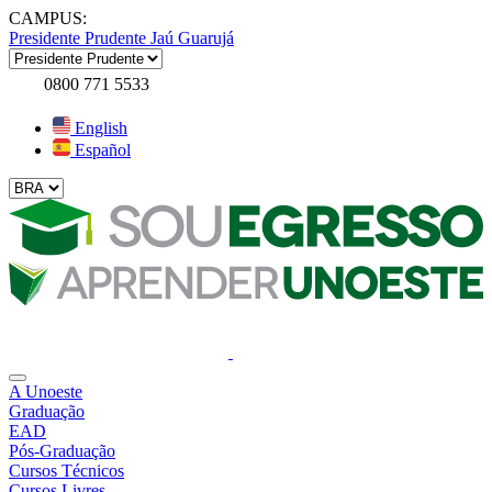
CAMPUS:
Presidente Prudente
Jaú
Guarujá
0800 771 5533
English
Español
A Unoeste
Graduação
EAD
Pós-Graduação
Cursos Técnicos
Cursos Livres