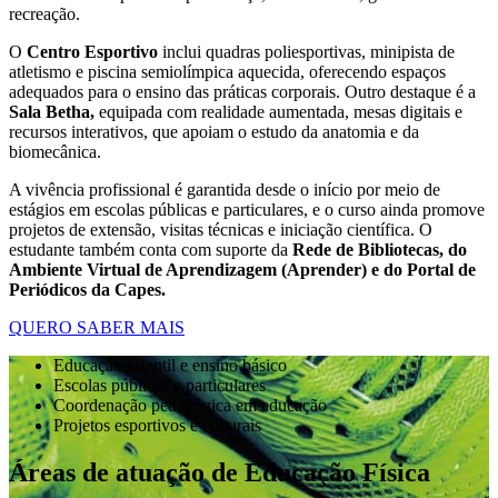
recreação.
O
Centro Esportivo
inclui quadras poliesportivas, minipista de
atletismo e piscina semiolímpica aquecida, oferecendo espaços
adequados para o ensino das práticas corporais. Outro destaque é a
Sala Betha,
equipada com realidade aumentada, mesas digitais e
recursos interativos, que apoiam o estudo da anatomia e da
biomecânica.
A vivência profissional é garantida desde o início por meio de
estágios em escolas públicas e particulares, e o curso ainda promove
projetos de extensão, visitas técnicas e iniciação científica. O
estudante também conta com suporte da
Rede de Bibliotecas, do
Ambiente Virtual de Aprendizagem (Aprender) e do Portal de
Periódicos da Capes.
QUERO SABER MAIS
Educação infantil e ensino básico
Escolas públicas e particulares
Coordenação pedagógica em educação
Projetos esportivos e culturais
Áreas de atuação de Educação Física