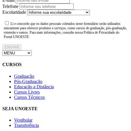
E-mail
Telefone
Escolaridade
Li e concordo que os dados pessoais coletados neste formulário serão utilizados
unicamente para oferecer produtos e serviços, como cursos de graduação, pós-graduação,
extensão e outros. Para mais informações, consulte nossa Política de Privacidade do
Portal UNOESTE
https://www.unoeste.br/politica-de-privacidade
.
ENVIAR
CURSOS
Graduação
Pós-Graduação
Educação a Distância
Cursos Livres
Cursos Técnicos
SEJA UNOESTE
Vestibular
Transferência