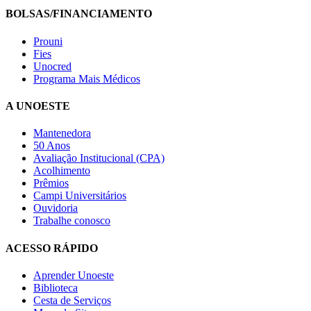
BOLSAS/FINANCIAMENTO
Prouni
Fies
Unocred
Programa Mais Médicos
A UNOESTE
Mantenedora
50 Anos
Avaliação Institucional (CPA)
Acolhimento
Prêmios
Campi Universitários
Ouvidoria
Trabalhe conosco
ACESSO RÁPIDO
Aprender Unoeste
Biblioteca
Cesta de Serviços