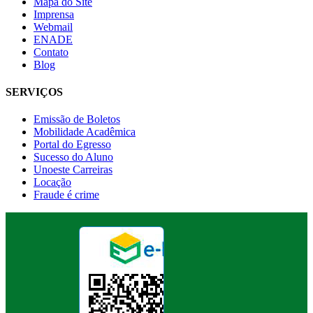
Mapa do Site
Imprensa
Webmail
ENADE
Contato
Blog
SERVIÇOS
Emissão de Boletos
Mobilidade Acadêmica
Portal do Egresso
Sucesso do Aluno
Unoeste Carreiras
Locação
Fraude é crime