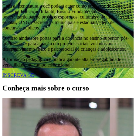
Com a licenciatura, você poderá atuar como professor de Educação
Física na Educação Infantil, Ensino Fundamental e Médio. Também
poderá participar de projetos esportivos, culturais e de inclusão em
escolas, ONGs, secretarias municipais e estaduais, além de
concursos públicos.
O curso ainda abre portas para a docência no ensino superior, pós-
graduação, e para atuação em projetos sociais voltados ao
desenvolvimento físico e psicossocial de crianças e adolescentes.
A formação pedagógica e prática garante alta empregabilidade e
versatilidade no campo educacional.
INSCREVA-SE
Conheça mais sobre o curso