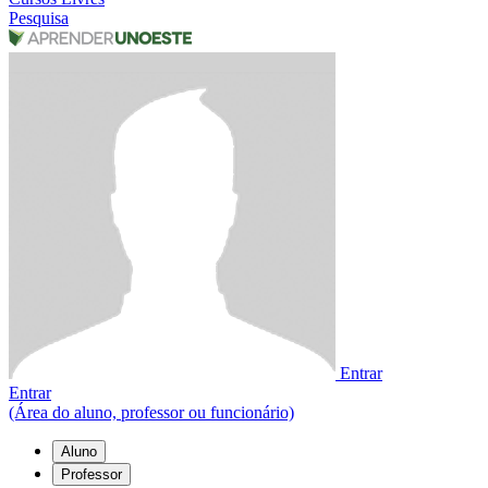
Pesquisa
Entrar
Entrar
(Área do aluno, professor ou funcionário)
Aluno
Professor