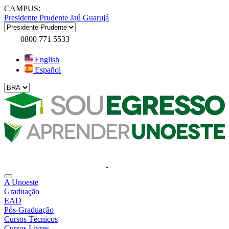
CAMPUS:
Presidente Prudente
Jaú
Guarujá
0800 771 5533
English
Español
A Unoeste
Graduação
EAD
Pós-Graduação
Cursos Técnicos
Cursos Livres