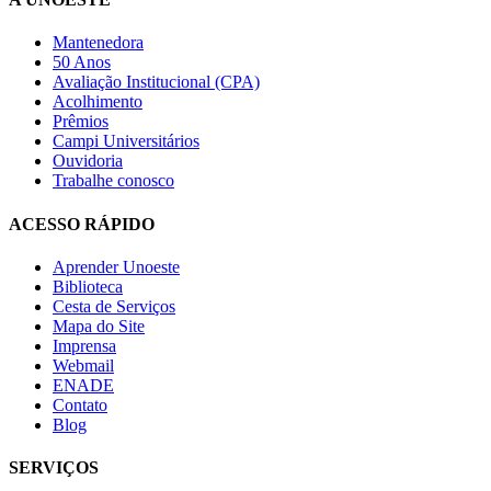
Mantenedora
50 Anos
Avaliação Institucional (CPA)
Acolhimento
Prêmios
Campi Universitários
Ouvidoria
Trabalhe conosco
ACESSO RÁPIDO
Aprender Unoeste
Biblioteca
Cesta de Serviços
Mapa do Site
Imprensa
Webmail
ENADE
Contato
Blog
SERVIÇOS