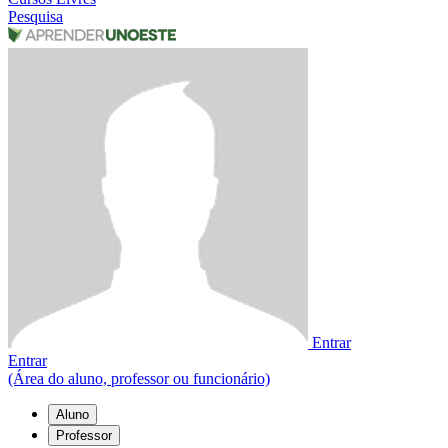
Pesquisa
Entrar
Entrar
(Área do aluno, professor ou funcionário)
Aluno
Professor