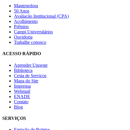
Mantenedora
50 Anos
Avaliação Institucional (CPA)
Acolhimento
Prêmios
Campi Universitários
Ouvidoria
Trabalhe conosco
ACESSO RÁPIDO
Aprender Unoeste
Biblioteca
Cesta de Serviços
Mapa do Site
Imprensa
Webmail
ENADE
Contato
Blog
SERVIÇOS
Emissão de Boletos