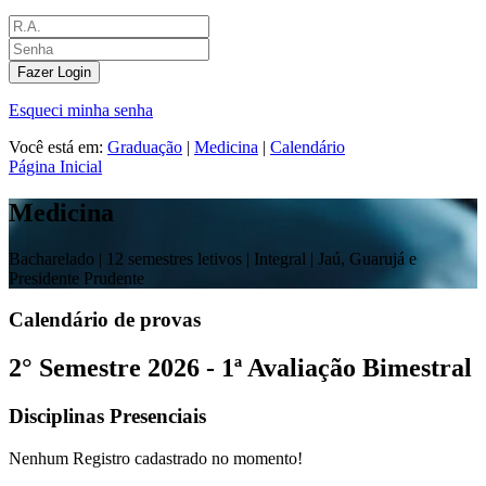
Fazer Login
Esqueci minha senha
Você está em:
Graduação
|
Medicina
|
Calendário
Página Inicial
Medicina
Bacharelado |
12 semestres letivos | Integral
| Jaú, Guarujá e
Presidente Prudente
Calendário de provas
2° Semestre 2026 - 1ª Avaliação Bimestral
Disciplinas Presenciais
Nenhum Registro cadastrado no momento!