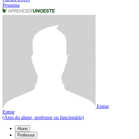
Pesquisa
Entrar
Entrar
(Área do aluno, professor ou funcionário)
Aluno
Professor