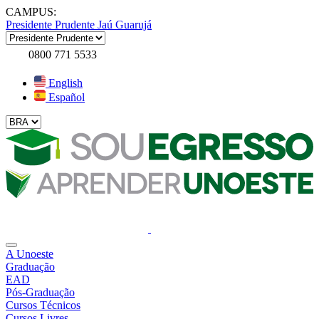
CAMPUS:
Presidente Prudente
Jaú
Guarujá
0800 771 5533
English
Español
A Unoeste
Graduação
EAD
Pós-Graduação
Cursos Técnicos
Cursos Livres