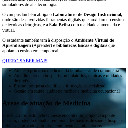
simuladores de alta tecnologia.
O campus também abriga o
Laboratório de Design Instrucional,
onde são desenvolvidas ferramentas digitais que auxiliam no ensino
de técnicas cirúrgicas, e a
Sala Betha
com realidade aumentada e
virtual.
O estudante também tem à disposição o
Ambiente Virtual de
Aprendizagem
(Aprender) e
bibliotecas físicas e digitais
que
apoiam o ensino em tempo real.
QUERO SABER MAIS
Atenção primária, medicina da família e saúde comunitária
Atendimento em hospitais, ambulatórios, clínicas e unidades
de urgência
Ensino, pesquisa científica e formação especializada
Gestão em saúde, auditoria médica e medicina ocupacional
Áreas de atuação de Medicina
O médico formado pela Unoeste encontra um amplo campo de
atuação, podendo trabalhar em unidades básicas de saúde, hospitais
públicos e privados, pronto-atendimentos, ambulatórios