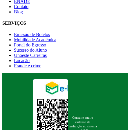
ENADE
Contato
Blog
SERVIÇOS
Emissão de Boletos
Mobilidade Acadêmica
Portal do Egresso
Sucesso do Aluno
Unoeste Carreiras
Locação
Fraude é crime
Consulte aqui o
cadastro da
instituição no sistema