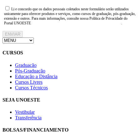
Li e concordo que os dados pessoais coletados neste formulário serão utilizados
unicamente para oferecer produtos e serviços, como cursos de graduação, pós-graduação,
extensão e outros. Para mais informações, consulte nossa Política de Privacidade do
Portal UNOESTE
https://www.unoeste.br/politica-de-privacidade
.
ENVIAR
CURSOS
Graduação
Pós-Graduação
Educação a Distância
Cursos Livres
Cursos Técnicos
SEJA UNOESTE
Vestibular
Transferência
BOLSAS/FINANCIAMENTO