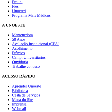
Prouni
Fies
Unocred
Programa Mais Médicos
A UNOESTE
Mantenedora
50 Anos
Avaliação Institucional (CPA)
Acolhimento
Prêmios
Campi Universitários
Ouvidoria
Trabalhe conosco
ACESSO RÁPIDO
Aprender Unoeste
Biblioteca
Cesta de Serviços
Mapa do Site
Imprensa
Webmail