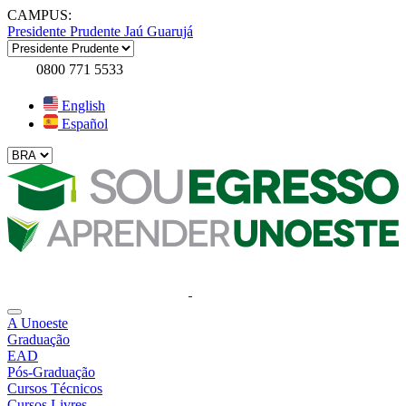
CAMPUS:
Presidente Prudente
Jaú
Guarujá
0800 771 5533
English
Español
A Unoeste
Graduação
EAD
Pós-Graduação
Cursos Técnicos
Cursos Livres