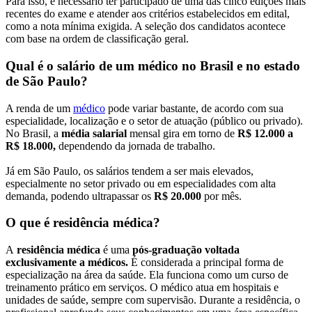
Para isso, é necessário ter participado de uma das cinco edições mais
recentes do exame e atender aos critérios estabelecidos em edital,
como a nota mínima exigida. A seleção dos candidatos acontece
com base na ordem de classificação geral.
Qual é o salário de um médico no Brasil e no estado
de São Paulo?
A renda de um
médico
pode variar bastante, de acordo com sua
especialidade, localização e o setor de atuação (público ou privado).
No Brasil, a
média salarial
mensal gira em torno de
R$ 12.000 a
R$ 18.000,
dependendo da jornada de trabalho.
Já em São Paulo, os salários tendem a ser mais elevados,
especialmente no setor privado ou em especialidades com alta
demanda, podendo ultrapassar os
R$ 20.000
por mês.
O que é residência médica?
A
residência médica
é uma
pós-graduação voltada
exclusivamente a médicos.
É considerada a principal forma de
especialização na área da saúde. Ela funciona como um curso de
treinamento prático em serviços. O médico atua em hospitais e
unidades de saúde, sempre com supervisão. Durante a residência, o