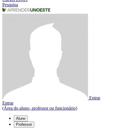
Pesquisa
Entrar
Entrar
(Área do aluno, professor ou funcionário)
Aluno
Professor