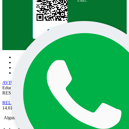
e-MEC
Pesquisa no site:
AVISO DE PRIVACIDADE
• EPEC - Empresa Prudentina de
Educação e Cultura SA/UNOESTE. TODOS OS DIREITOS
RESERVADOS
RELATÓRIO DE TRANSPARÊNCIA SALARIAL
- Lei nº
14.611 de 03 de Julho de 2023.
Alguma mensagem