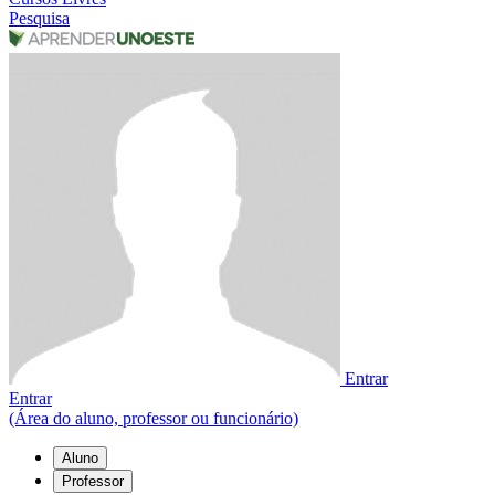
Pesquisa
Entrar
Entrar
(Área do aluno, professor ou funcionário)
Aluno
Professor