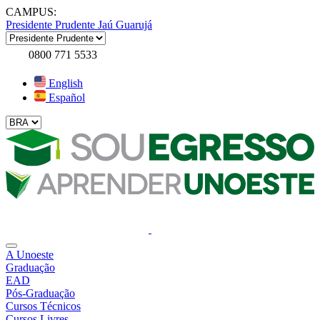
CAMPUS:
Presidente Prudente
Jaú
Guarujá
0800 771 5533
English
Español
A Unoeste
Graduação
EAD
Pós-Graduação
Cursos Técnicos
Cursos Livres