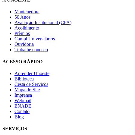
Mantenedora
50 Anos
Avaliação Institucional (CPA)
Acolhimento
Prêmios
Campi Universitários
Ouvidoria
Trabalhe conosco
ACESSO RÁPIDO
Aprender Unoeste
Biblioteca
Cesta de Serviços
Mapa do Site
Imprensa
Webmail
ENADE
Contato
Blog
SERVIÇOS