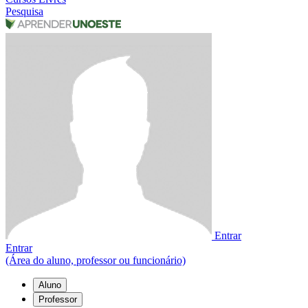
Pesquisa
Entrar
Entrar
(Área do aluno, professor ou funcionário)
Aluno
Professor