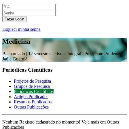
Fazer Login
Esqueci minha senha
Medicina
Bacharelado |
12 semestres letivos | Integral
| Presidente Prudente,
Jaú e Guarujá
Periódicos Científicos
Projetos de Pesquisa
Grupos de Pesquisa
Periódicos Científicos
Artigos Publicados
Resumos Publicados
Outras Publicações
Nenhum Registro cadastrado no momento! Veja mais em Outras
Publicações