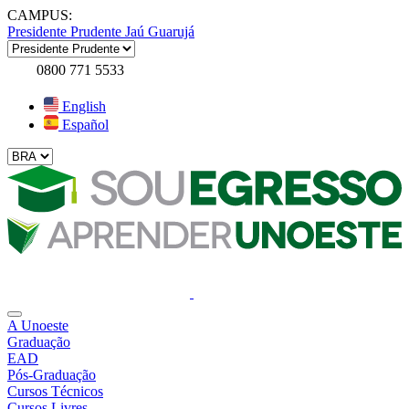
CAMPUS:
Presidente Prudente
Jaú
Guarujá
0800 771 5533
English
Español
A Unoeste
Graduação
EAD
Pós-Graduação
Cursos Técnicos
Cursos Livres