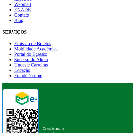
Webmail
ENADE
Contato
Blog
SERVIÇOS
Emissão de Boletos
Mobilidade Acadêmica
Portal do Egresso
Sucesso do Aluno
Unoeste Carreiras
Locação
Fraude é crime
Consulte aqui o