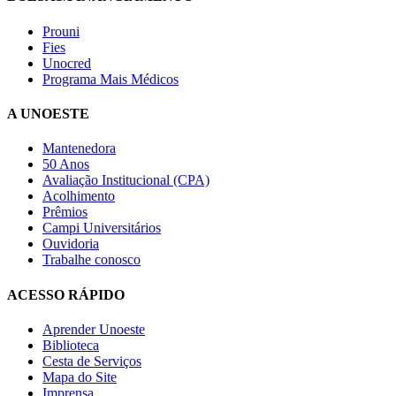
Prouni
Fies
Unocred
Programa Mais Médicos
A UNOESTE
Mantenedora
50 Anos
Avaliação Institucional (CPA)
Acolhimento
Prêmios
Campi Universitários
Ouvidoria
Trabalhe conosco
ACESSO RÁPIDO
Aprender Unoeste
Biblioteca
Cesta de Serviços
Mapa do Site
Imprensa