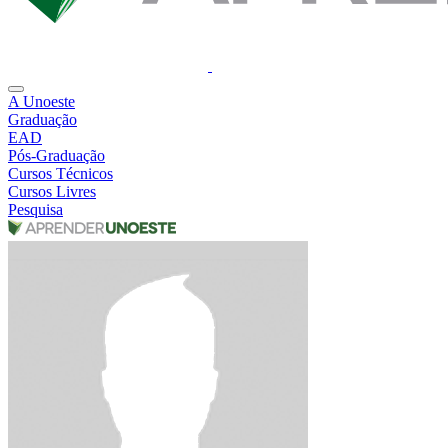
A Unoeste
Graduação
EAD
Pós-Graduação
Cursos Técnicos
Cursos Livres
Pesquisa