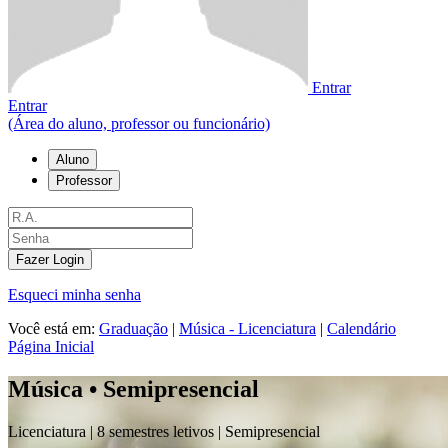
Entrar
Entrar
(Área do aluno, professor ou funcionário)
Aluno
Professor
Fazer Login
Esqueci minha senha
Você está em:
Graduação
|
Música - Licenciatura
|
Calendário
Página Inicial
Música • Semipresencial
Licenciatura |
8 semestres letivos |
Semipresencial