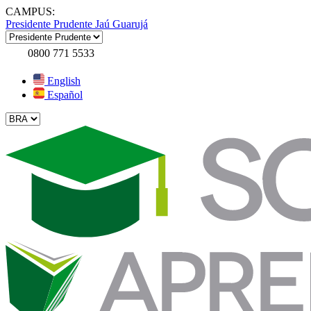
CAMPUS:
Presidente Prudente
Jaú
Guarujá
0800 771 5533
English
Español