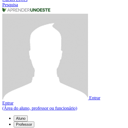
Pesquisa
Entrar
Entrar
(Área do aluno, professor ou funcionário)
Aluno
Professor