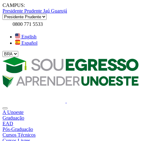
CAMPUS:
Presidente Prudente
Jaú
Guarujá
0800 771 5533
English
Español
A Unoeste
Graduação
EAD
Pós-Graduação
Cursos Técnicos
Cursos Livres