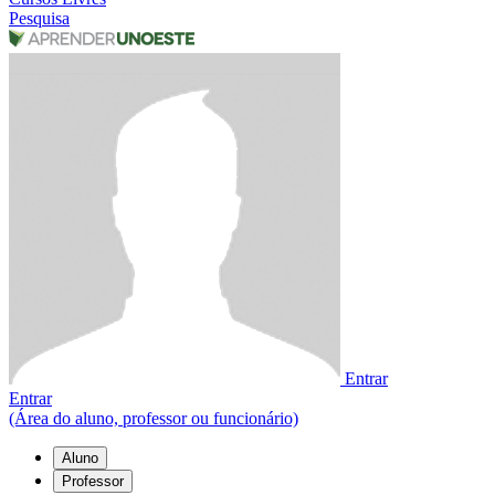
Pesquisa
Entrar
Entrar
(Área do aluno, professor ou funcionário)
Aluno
Professor