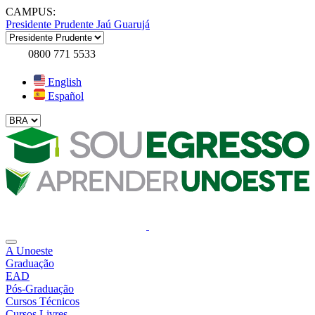
CAMPUS:
Presidente Prudente
Jaú
Guarujá
0800 771 5533
English
Español
A Unoeste
Graduação
EAD
Pós-Graduação
Cursos Técnicos
Cursos Livres