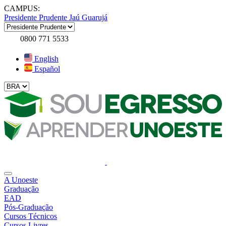
CAMPUS:
Presidente Prudente
Jaú
Guarujá
0800 771 5533
English
Español
A Unoeste
Graduação
EAD
Pós-Graduação
Cursos Técnicos
Cursos Livres