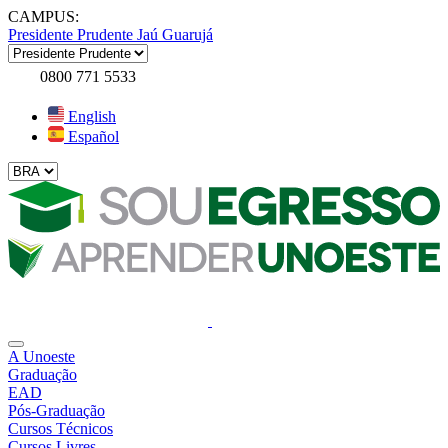
CAMPUS:
Presidente Prudente
Jaú
Guarujá
0800 771 5533
English
Español
A Unoeste
Graduação
EAD
Pós-Graduação
Cursos Técnicos
Cursos Livres