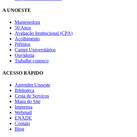
A UNOESTE
Mantenedora
50 Anos
Avaliação Institucional (CPA)
Acolhimento
Prêmios
Campi Universitários
Ouvidoria
Trabalhe conosco
ACESSO RÁPIDO
Aprender Unoeste
Biblioteca
Cesta de Serviços
Mapa do Site
Imprensa
Webmail
ENADE
Contato
Blog