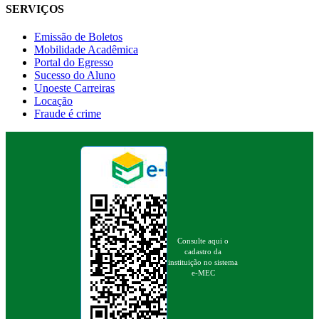
SERVIÇOS
Emissão de Boletos
Mobilidade Acadêmica
Portal do Egresso
Sucesso do Aluno
Unoeste Carreiras
Locação
Fraude é crime
Consulte aqui o
cadastro da
instituição no sistema
e-MEC