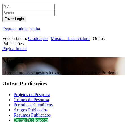
Fazer Login
Esqueci minha senha
Você está em:
Graduação
|
Música - Licenciatura
|
Outras
Publicações
Página Inicial
Música
Licenciatura |
8 semestres letivos | Noturno
| Presidente Prudente
Outras Publicações
Projetos de Pesquisa
Grupos de Pesquisa
Periódicos Científicos
Artigos Publicados
Resumos Publicados
Outras Publicações