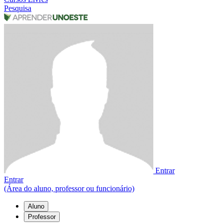
Pesquisa
Entrar
Entrar
(Área do aluno, professor ou funcionário)
Aluno
Professor