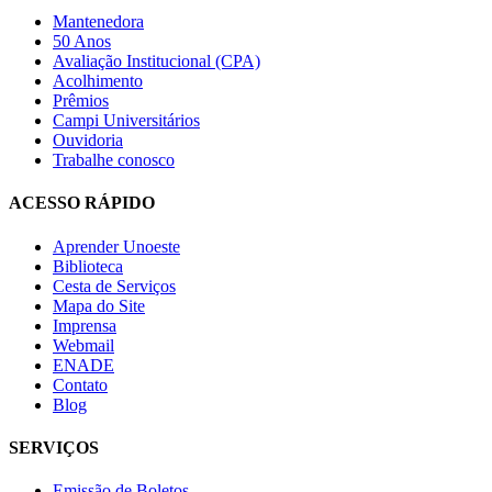
Mantenedora
50 Anos
Avaliação Institucional (CPA)
Acolhimento
Prêmios
Campi Universitários
Ouvidoria
Trabalhe conosco
ACESSO RÁPIDO
Aprender Unoeste
Biblioteca
Cesta de Serviços
Mapa do Site
Imprensa
Webmail
ENADE
Contato
Blog
SERVIÇOS
Emissão de Boletos