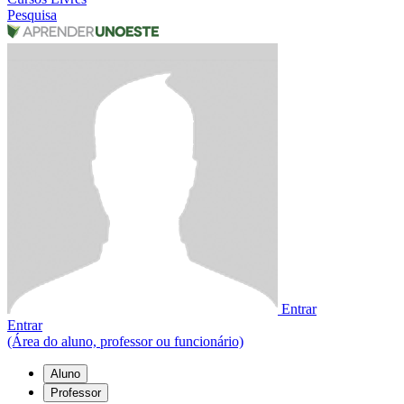
Pesquisa
Entrar
Entrar
(Área do aluno, professor ou funcionário)
Aluno
Professor