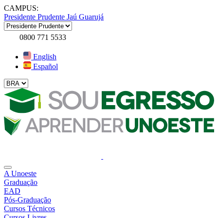
CAMPUS:
Presidente Prudente
Jaú
Guarujá
0800 771 5533
English
Español
A Unoeste
Graduação
EAD
Pós-Graduação
Cursos Técnicos
Cursos Livres