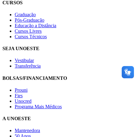
CURSOS
Graduação
Pós-Graduação
Educação a Distância
Cursos Livres
Cursos Técnicos
SEJA UNOESTE
Vestibular
Transferência
BOLSAS/FINANCIAMENTO
Prouni
Fies
Unocred
Programa Mais Médicos
A UNOESTE
Mantenedora
50 Anos