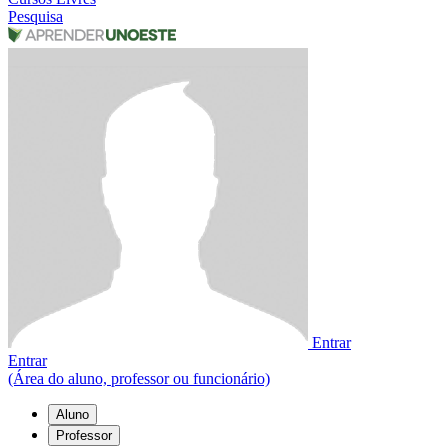
Pesquisa
Entrar
Entrar
(Área do aluno, professor ou funcionário)
Aluno
Professor