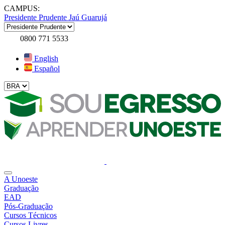
CAMPUS:
Presidente Prudente
Jaú
Guarujá
0800 771 5533
English
Español
A Unoeste
Graduação
EAD
Pós-Graduação
Cursos Técnicos
Cursos Livres