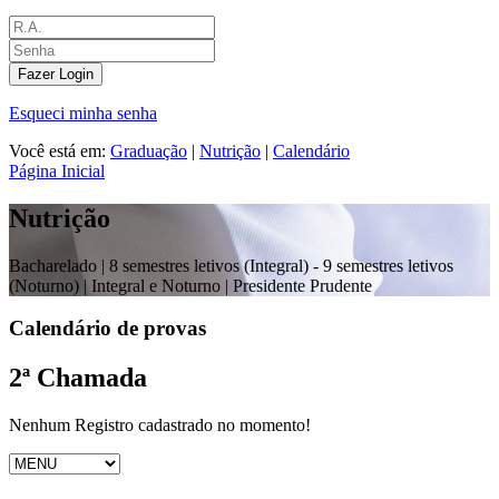
Fazer Login
Esqueci minha senha
Você está em:
Graduação
|
Nutrição
|
Calendário
Página Inicial
Nutrição
Bacharelado |
8 semestres letivos (Integral) - 9 semestres letivos
(Noturno) | Integral e Noturno
| Presidente Prudente
Calendário de provas
2ª Chamada
Nenhum Registro cadastrado no momento!