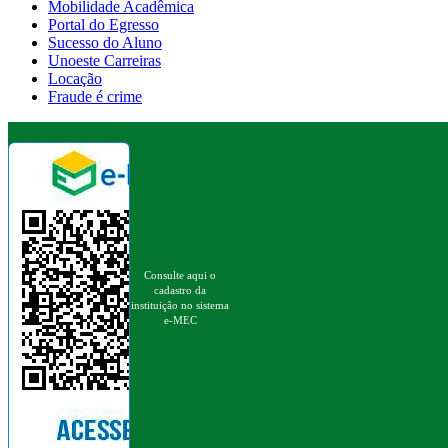
Mobilidade Acadêmica
Portal do Egresso
Sucesso do Aluno
Unoeste Carreiras
Locação
Fraude é crime
Consulte aqui o
cadastro da
instituição no sistema
e-MEC