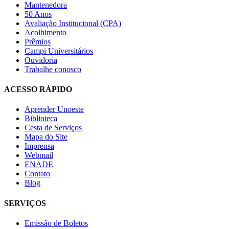
Mantenedora
50 Anos
Avaliação Institucional (CPA)
Acolhimento
Prêmios
Campi Universitários
Ouvidoria
Trabalhe conosco
ACESSO RÁPIDO
Aprender Unoeste
Biblioteca
Cesta de Serviços
Mapa do Site
Imprensa
Webmail
ENADE
Contato
Blog
SERVIÇOS
Emissão de Boletos