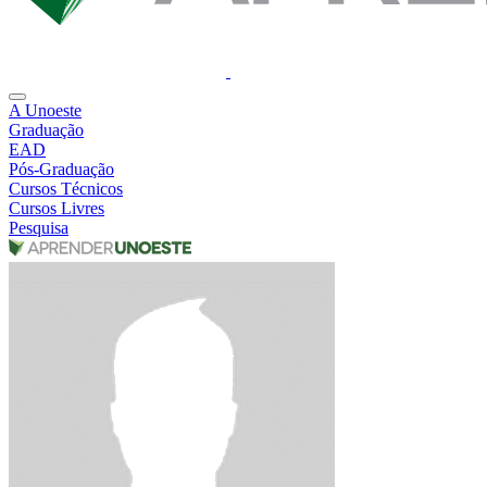
A Unoeste
Graduação
EAD
Pós-Graduação
Cursos Técnicos
Cursos Livres
Pesquisa