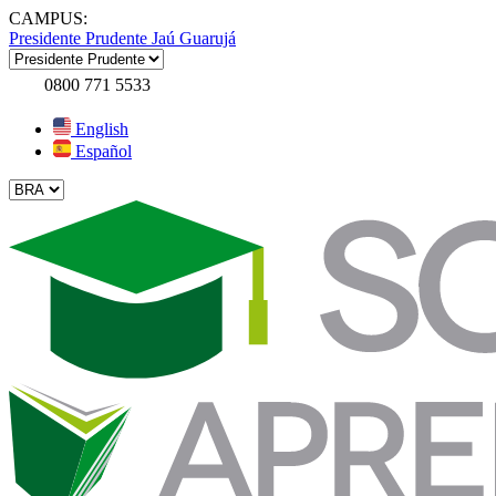
CAMPUS:
Presidente Prudente
Jaú
Guarujá
0800 771 5533
English
Español