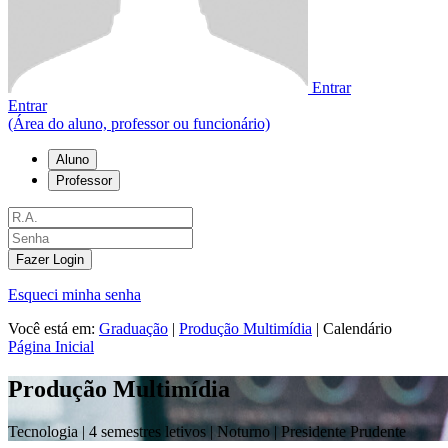
Entrar
Entrar
(Área do aluno, professor ou funcionário)
Aluno
Professor
Fazer Login
Esqueci minha senha
Você está em:
Graduação
|
Produção Multimídia
|
Calendário
Página Inicial
Produção Multimídia
Tecnologia |
4 semestres letivos | Noturno
| Presidente Prudente