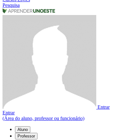
Pesquisa
Entrar
Entrar
(Área do aluno, professor ou funcionário)
Aluno
Professor