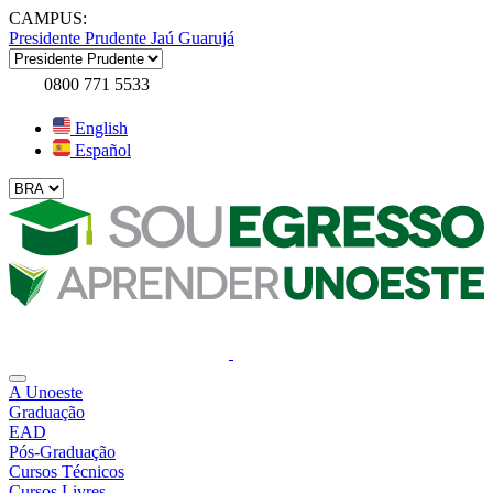
CAMPUS:
Presidente Prudente
Jaú
Guarujá
0800 771 5533
English
Español
A Unoeste
Graduação
EAD
Pós-Graduação
Cursos Técnicos
Cursos Livres