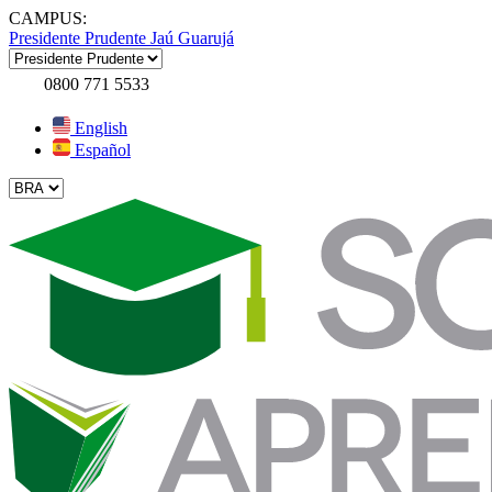
CAMPUS:
Presidente Prudente
Jaú
Guarujá
0800 771 5533
English
Español