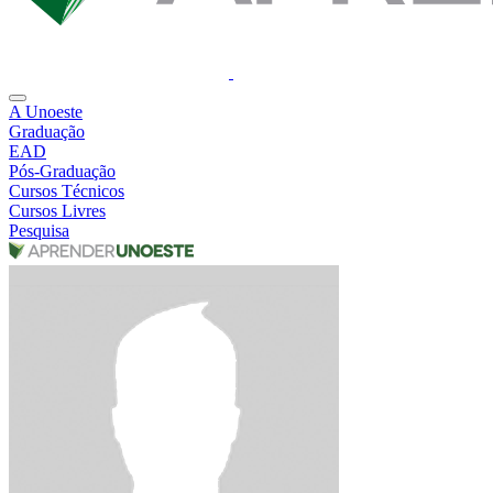
A Unoeste
Graduação
EAD
Pós-Graduação
Cursos Técnicos
Cursos Livres
Pesquisa