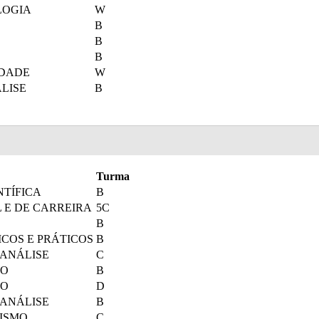
LOGIA
W
B
B
B
IDADE
W
LISE
B
Turma
NTÍFICA
B
 E DE CARREIRA
5C
B
ICOS E PRÁTICOS
B
ANÁLISE
C
TO
B
TO
D
ANÁLISE
B
ISMO
C