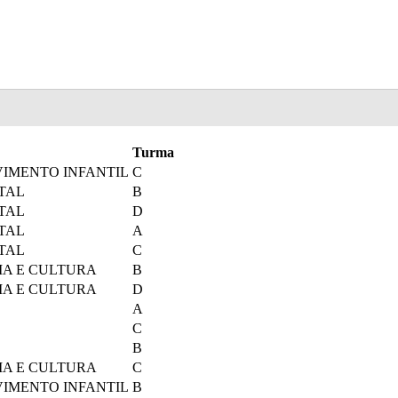
Turma
VIMENTO INFANTIL
C
TAL
B
TAL
D
TAL
A
TAL
C
IA E CULTURA
B
IA E CULTURA
D
A
C
B
IA E CULTURA
C
VIMENTO INFANTIL
B