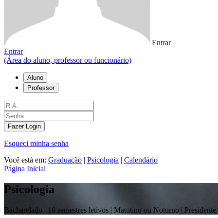
Entrar
Entrar
(Área do aluno, professor ou funcionário)
Aluno
Professor
Fazer Login
Esqueci minha senha
Você está em:
Graduação
|
Psicologia
|
Calendário
Página Inicial
Psicologia
Bacharelado |
10 semestres letivos | Matutino ou Noturno
| Presidente