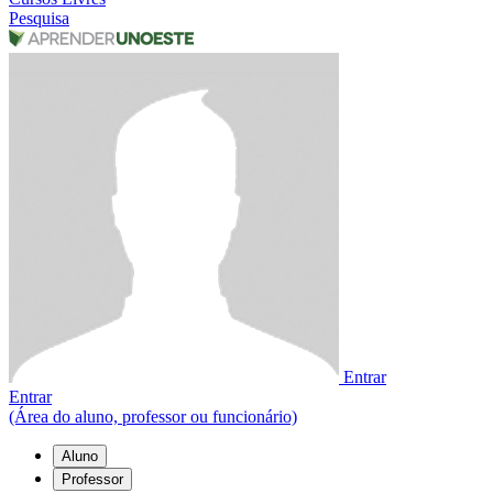
Pesquisa
Entrar
Entrar
(Área do aluno, professor ou funcionário)
Aluno
Professor