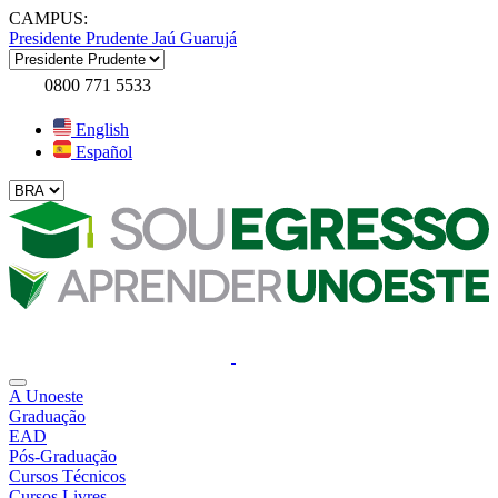
CAMPUS:
Presidente Prudente
Jaú
Guarujá
0800 771 5533
English
Español
A Unoeste
Graduação
EAD
Pós-Graduação
Cursos Técnicos
Cursos Livres