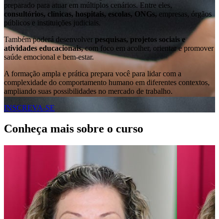
preparado para atuar em múltiplos cenários. Entre eles,
consultórios, clínicas, hospitais, escolas, ONGs,
empresas, órgãos
públicos e instituições judiciais.
Também poderá desenvolver
pesquisas, projetos sociais e
atividades educacionais,
com foco em acolher, orientar e promover
saúde emocional e bem-estar.
A formação ampla e prática prepara você para lidar com a
complexidade do comportamento humano em diferentes contextos,
ampliando suas possibilidades no mercado de trabalho.
INSCREVA-SE
Conheça mais sobre o curso