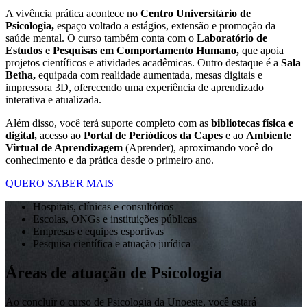
A vivência prática acontece no
Centro Universitário de
Psicologia,
espaço voltado a estágios, extensão e promoção da
saúde mental. O curso também conta com o
Laboratório de
Estudos e Pesquisas em Comportamento Humano,
que apoia
projetos científicos e atividades acadêmicas. Outro destaque é a
Sala
Betha,
equipada com realidade aumentada, mesas digitais e
impressora 3D, oferecendo uma experiência de aprendizado
interativa e atualizada.
Além disso, você terá suporte completo com as
bibliotecas física e
digital,
acesso ao
Portal de Periódicos da Capes
e ao
Ambiente
Virtual de Aprendizagem
(Aprender), aproximando você do
conhecimento e da prática desde o primeiro ano.
QUERO SABER MAIS
Hospitais, clínicas e consultórios
Escolas, ONGs e instituições públicas
Empresas e equipes esportivas
Pesquisa científica e atuação jurídica
Áreas de atuação de Psicologia
Ao concluir o curso de Psicologia da Unoeste, você estará