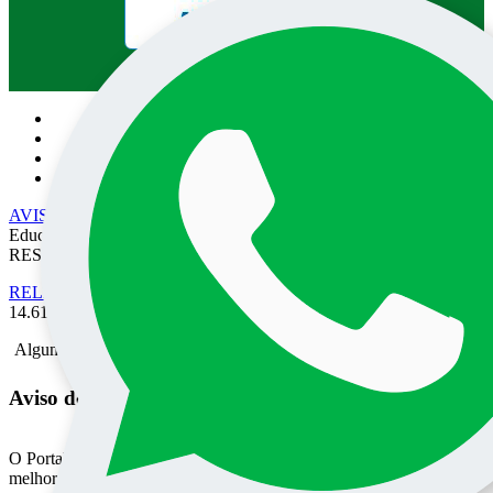
Pesquisa no site:
AVISO DE PRIVACIDADE
• EPEC - Empresa Prudentina de
Educação e Cultura SA/UNOESTE. TODOS OS DIREITOS
RESERVADOS
RELATÓRIO DE TRANSPARÊNCIA SALARIAL
- Lei nº
14.611 de 03 de Julho de 2023.
Alguma mensagem
Aviso de Privacidade do Portal UNOESTE
O Portal UNOESTE usa cookies para oferecer aos usuários uma
melhor experiência de acesso aos conteúdos e serviços oferecidos.