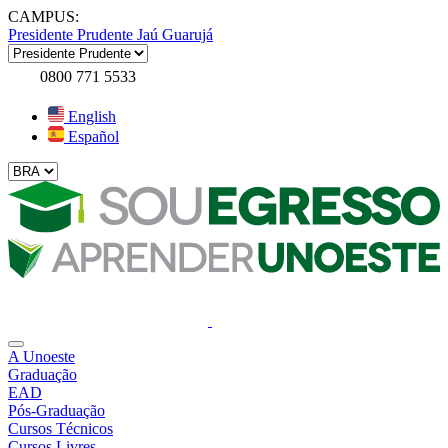
CAMPUS:
Presidente Prudente
Jaú
Guarujá
0800 771 5533
English
Español
A Unoeste
Graduação
EAD
Pós-Graduação
Cursos Técnicos
Cursos Livres