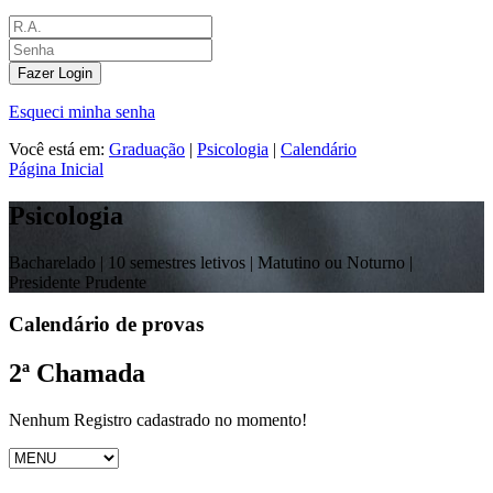
Fazer Login
Esqueci minha senha
Você está em:
Graduação
|
Psicologia
|
Calendário
Página Inicial
Psicologia
Bacharelado |
10 semestres letivos | Matutino ou Noturno
|
Presidente Prudente
Calendário de provas
2ª Chamada
Nenhum Registro cadastrado no momento!