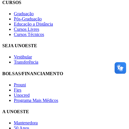
CURSOS
Graduação
Pós-Graduação
Educação a Distância
Cursos Livres
Cursos Técnicos
SEJA UNOESTE
Vestibular
Transferência
BOLSAS/FINANCIAMENTO
Prouni
Fies
Unocred
Programa Mais Médicos
A UNOESTE
Mantenedora
50 Anos