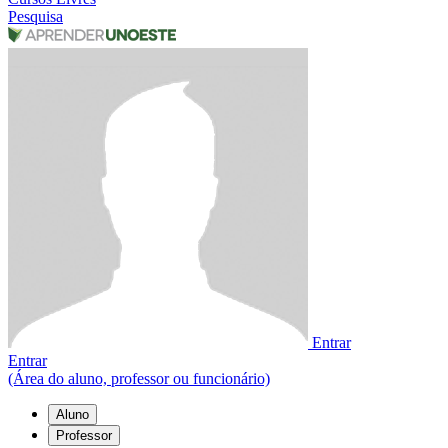
Pesquisa
Entrar
Entrar
(Área do aluno, professor ou funcionário)
Aluno
Professor