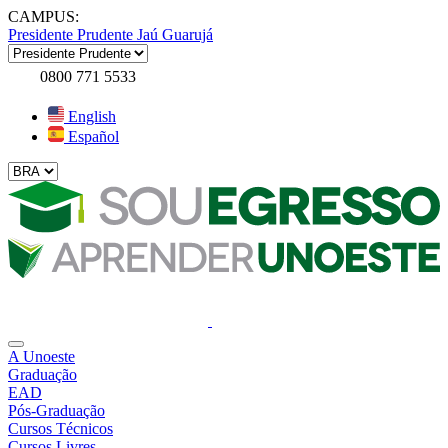
CAMPUS:
Presidente Prudente
Jaú
Guarujá
0800 771 5533
English
Español
A Unoeste
Graduação
EAD
Pós-Graduação
Cursos Técnicos
Cursos Livres