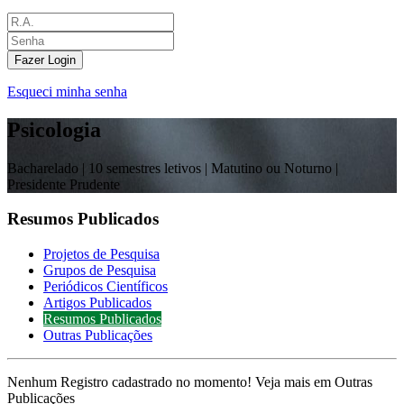
Fazer Login
Esqueci minha senha
Psicologia
Bacharelado |
10 semestres letivos | Matutino ou Noturno
|
Presidente Prudente
Resumos Publicados
Projetos de Pesquisa
Grupos de Pesquisa
Periódicos Científicos
Artigos Publicados
Resumos Publicados
Outras Publicações
Nenhum Registro cadastrado no momento! Veja mais em Outras
Publicações