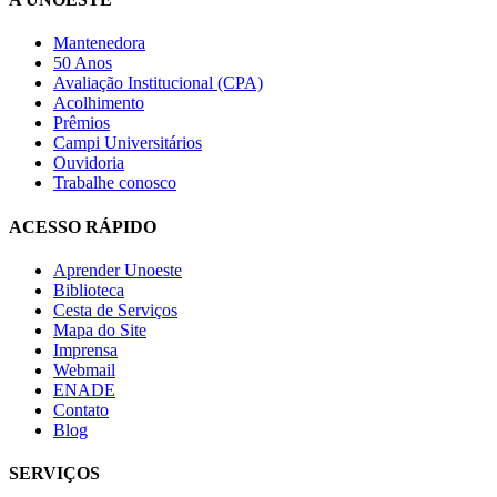
Mantenedora
50 Anos
Avaliação Institucional (CPA)
Acolhimento
Prêmios
Campi Universitários
Ouvidoria
Trabalhe conosco
ACESSO RÁPIDO
Aprender Unoeste
Biblioteca
Cesta de Serviços
Mapa do Site
Imprensa
Webmail
ENADE
Contato
Blog
SERVIÇOS