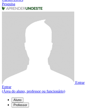
Pesquisa
Entrar
Entrar
(Área do aluno, professor ou funcionário)
Aluno
Professor