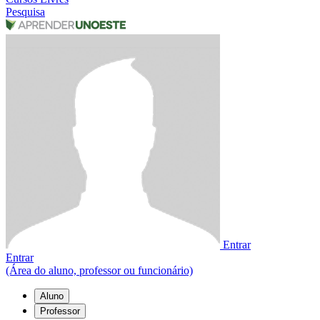
Pesquisa
Entrar
Entrar
(Área do aluno, professor ou funcionário)
Aluno
Professor