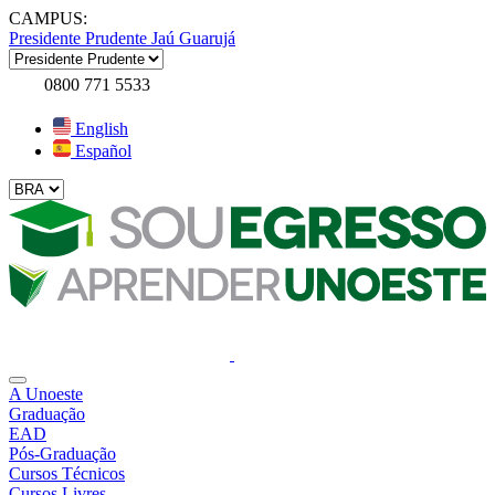
CAMPUS:
Presidente Prudente
Jaú
Guarujá
0800 771 5533
English
Español
A Unoeste
Graduação
EAD
Pós-Graduação
Cursos Técnicos
Cursos Livres