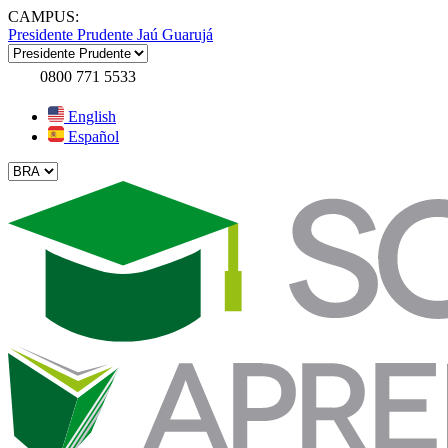
CAMPUS:
Presidente Prudente
Jaú
Guarujá
0800 771 5533
English
Español