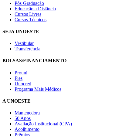
Pós-Graduação
Educação a Distância
Cursos Livres
Cursos Técnicos
SEJA UNOESTE
Vestibular
Transferência
BOLSAS/FINANCIAMENTO
Prouni
Fies
Unocred
Programa Mais Médicos
A UNOESTE
Mantenedora
50 Anos
Avaliação Institucional (CPA)
Acolhimento
Prêmios