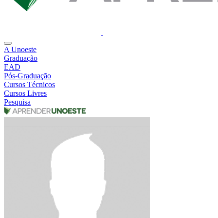
A Unoeste
Graduação
EAD
Pós-Graduação
Cursos Técnicos
Cursos Livres
Pesquisa