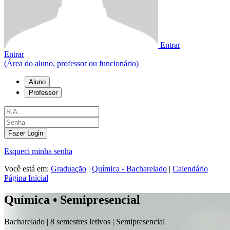
Entrar
Entrar
(Área do aluno, professor ou funcionário)
Aluno
Professor
Fazer Login
Esqueci minha senha
Você está em:
Graduação
|
Química - Bacharelado
|
Calendário
Página Inicial
Química • Semipresencial
Bacharelado |
8 semestres letivos |
Semipresencial