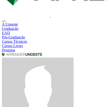
A Unoeste
Graduação
EAD
Pós-Graduação
Cursos Técnicos
Cursos Livres
Pesquisa