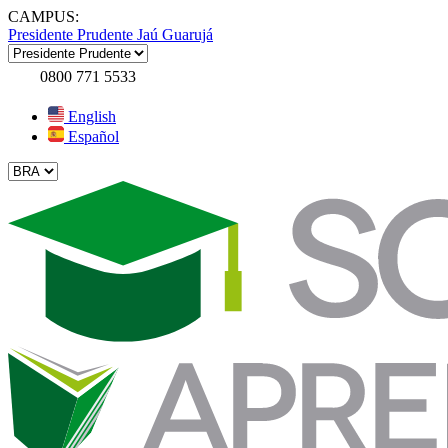
CAMPUS:
Presidente Prudente
Jaú
Guarujá
0800 771 5533
English
Español