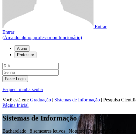
Entrar
Entrar
(Área do aluno, professor ou funcionário)
Aluno
Professor
Fazer Login
Esqueci minha senha
Você está em:
Graduação
|
Sistemas de Informação
|
Pesquisa Científi
Página Inicial
Sistemas de Informação
Bacharelado |
8 semestres letivos | Noturno
| Presidente Prudente