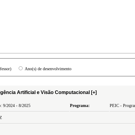
fessor)
Ano(s) de desenvolvimento
igência Artificial e Visão Computacional
[+]
: 9/2024 - 8/2025
Programa:
PEIC - Program
Z