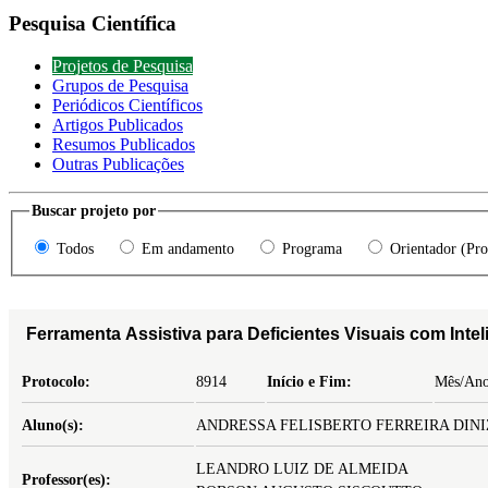
Pesquisa Científica
Projetos de Pesquisa
Grupos de Pesquisa
Periódicos Científicos
Artigos Publicados
Resumos Publicados
Outras Publicações
Buscar projeto por
Todos
Em andamento
Programa
Orientador (Pro
Ferramenta Assistiva para Deficientes Visuais com Intel
Protocolo:
8914
Início e Fim:
Mês/Ano
Aluno(s):
ANDRESSA FELISBERTO FERREIRA DINI
LEANDRO LUIZ DE ALMEIDA
Professor(es):