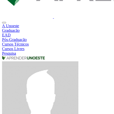
A Unoeste
Graduação
EAD
Pós-Graduação
Cursos Técnicos
Cursos Livres
Pesquisa