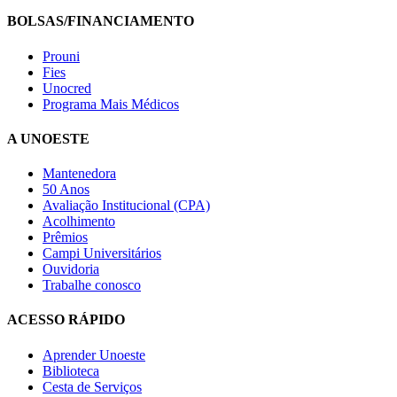
BOLSAS/FINANCIAMENTO
Prouni
Fies
Unocred
Programa Mais Médicos
A UNOESTE
Mantenedora
50 Anos
Avaliação Institucional (CPA)
Acolhimento
Prêmios
Campi Universitários
Ouvidoria
Trabalhe conosco
ACESSO RÁPIDO
Aprender Unoeste
Biblioteca
Cesta de Serviços