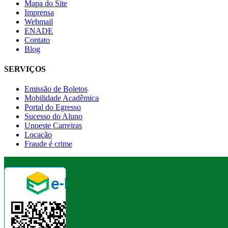
Mapa do Site
Imprensa
Webmail
ENADE
Contato
Blog
SERVIÇOS
Emissão de Boletos
Mobilidade Acadêmica
Portal do Egresso
Sucesso do Aluno
Unoeste Carreiras
Locação
Fraude é crime