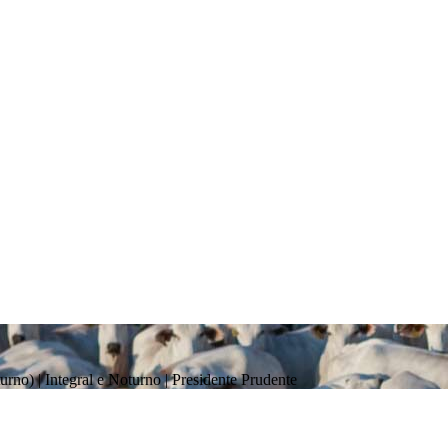
turno) | Integral e Noturno
| Presidente Prudente