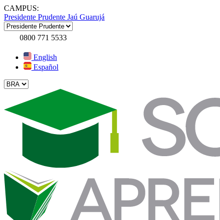
CAMPUS:
Presidente Prudente
Jaú
Guarujá
0800 771 5533
English
Español