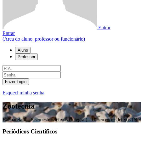
Entrar
Entrar
(Área do aluno, professor ou funcionário)
Aluno
Professor
Fazer Login
Esqueci minha senha
Zootecnia
Bacharelado |
8 semestres letivos (Integral) - 10 semestres letivos (No
Periódicos Científicos