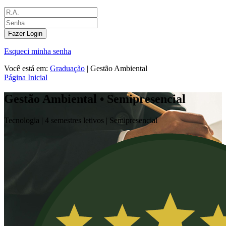
Fazer Login
Esqueci minha senha
Você está em:
Graduação
|
Gestão Ambiental
Página Inicial
Gestão Ambiental • Semipresencial
Tecnologia |
4 semestres letivos |
Semipresencial