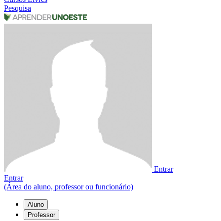
Pesquisa
Entrar
Entrar
(Área do aluno, professor ou funcionário)
Aluno
Professor