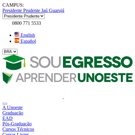
CAMPUS:
Presidente Prudente
Jaú
Guarujá
0800 771 5533
English
Español
A Unoeste
Graduação
EAD
Pós-Graduação
Cursos Técnicos
Cursos Livres