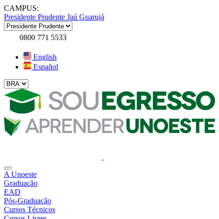
CAMPUS:
Presidente Prudente
Jaú
Guarujá
0800 771 5533
English
Español
A Unoeste
Graduação
EAD
Pós-Graduação
Cursos Técnicos
Cursos Livres