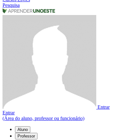
Pesquisa
Entrar
Entrar
(Área do aluno, professor ou funcionário)
Aluno
Professor