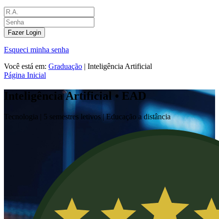
Fazer Login
Esqueci minha senha
Você está em:
Graduação
|
Inteligência Artificial
Página Inicial
Inteligência Artificial • EAD
Tecnologia |
5 semestres letivos | Educação a distância