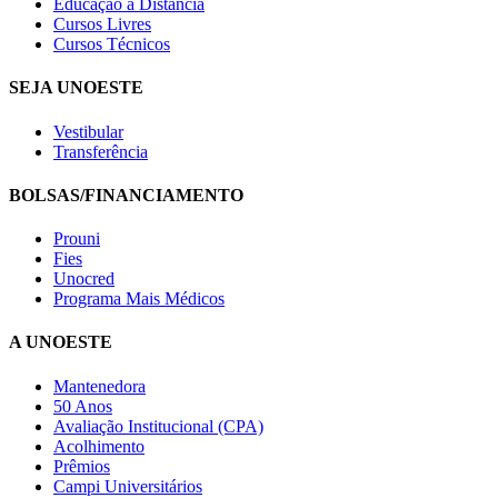
Educação a Distância
Cursos Livres
Cursos Técnicos
SEJA UNOESTE
Vestibular
Transferência
BOLSAS/FINANCIAMENTO
Prouni
Fies
Unocred
Programa Mais Médicos
A UNOESTE
Mantenedora
50 Anos
Avaliação Institucional (CPA)
Acolhimento
Prêmios
Campi Universitários