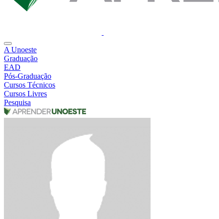
A Unoeste
Graduação
EAD
Pós-Graduação
Cursos Técnicos
Cursos Livres
Pesquisa