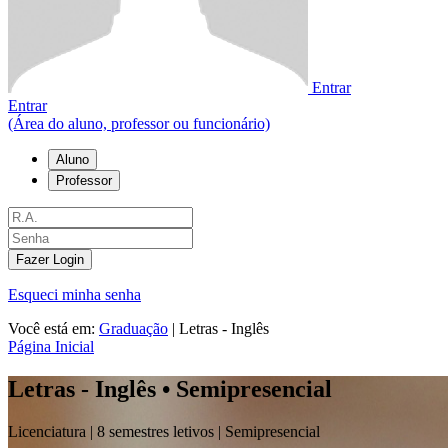
Entrar
Entrar
(Área do aluno, professor ou funcionário)
Aluno
Professor
Fazer Login
Esqueci minha senha
Você está em:
Graduação
|
Letras - Inglês
Página Inicial
Letras - Inglês • Semipresencial
Licenciatura |
8 semestres letivos |
Semipresencial