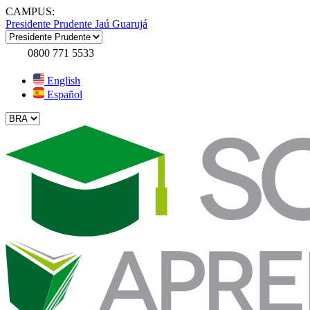
CAMPUS:
Presidente Prudente
Jaú
Guarujá
0800 771 5533
English
Español