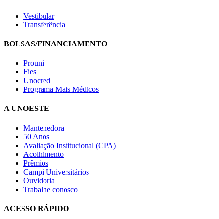
Vestibular
Transferência
BOLSAS/FINANCIAMENTO
Prouni
Fies
Unocred
Programa Mais Médicos
A UNOESTE
Mantenedora
50 Anos
Avaliação Institucional (CPA)
Acolhimento
Prêmios
Campi Universitários
Ouvidoria
Trabalhe conosco
ACESSO RÁPIDO