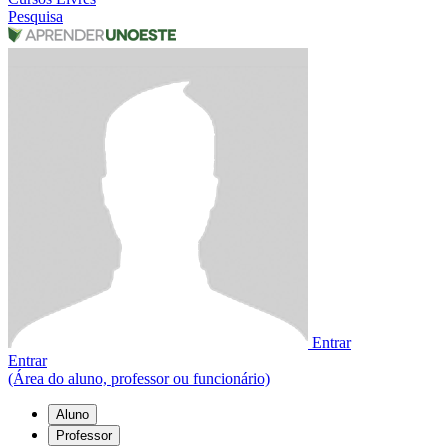
Pesquisa
Entrar
Entrar
(Área do aluno, professor ou funcionário)
Aluno
Professor