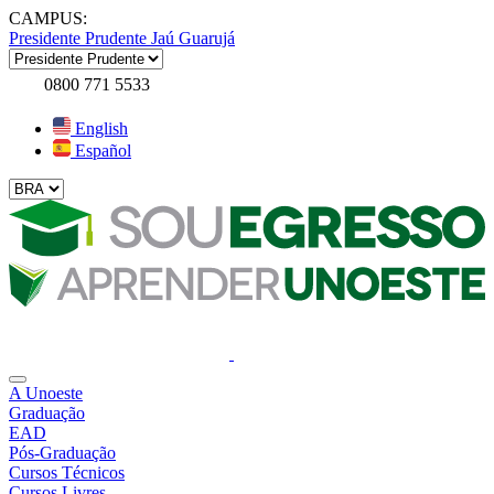
CAMPUS:
Presidente Prudente
Jaú
Guarujá
0800 771 5533
English
Español
A Unoeste
Graduação
EAD
Pós-Graduação
Cursos Técnicos
Cursos Livres