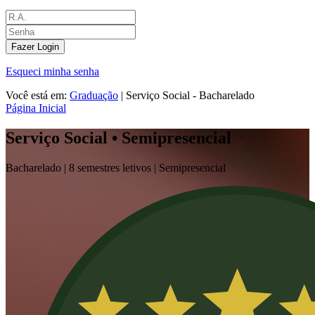
Fazer Login
Esqueci minha senha
Você está em:
Graduação
|
Serviço Social - Bacharelado
Página Inicial
Serviço Social • Semipresencial
Bacharelado |
8 semestres letivos |
Semipresencial