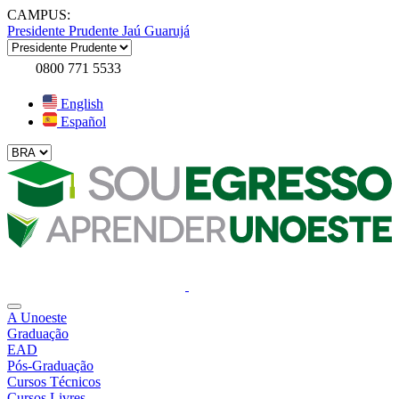
CAMPUS:
Presidente Prudente
Jaú
Guarujá
0800 771 5533
English
Español
A Unoeste
Graduação
EAD
Pós-Graduação
Cursos Técnicos
Cursos Livres