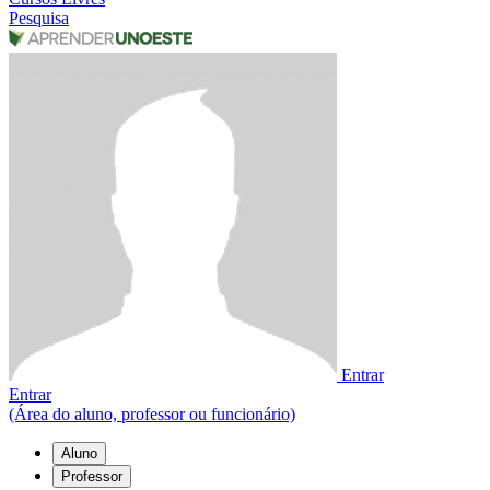
Pesquisa
Entrar
Entrar
(Área do aluno, professor ou funcionário)
Aluno
Professor