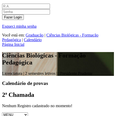
Fazer Login
Esqueci minha senha
Você está em:
Graduação
|
Ciências Biológicas - Formação
Pedagógica
|
Calendário
Página Inicial
Ciências Biológicas - Formação
Pedagógica
Licenciatura |
2 semestres letivos |
| Presidente Prudente
Calendário de provas
2ª Chamada
Nenhum Registro cadastrado no momento!