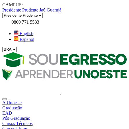
CAMPUS:
Presidente Prudente
Jaú
Guarujá
0800 771 5533
English
Español
A Unoeste
Graduação
EAD
Pós-Graduação
Cursos Técnicos
Cursos Livres