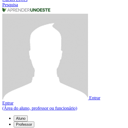
Pesquisa
Entrar
Entrar
(Área do aluno, professor ou funcionário)
Aluno
Professor