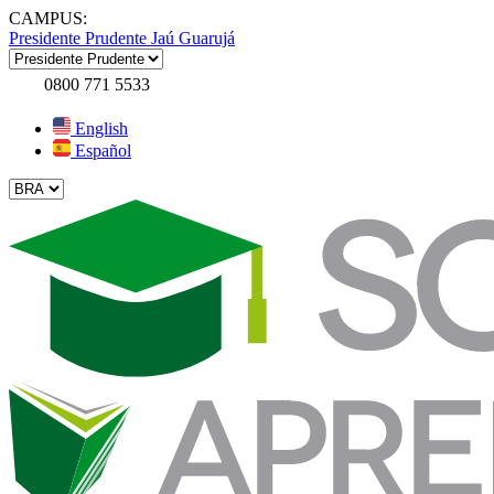
CAMPUS:
Presidente Prudente
Jaú
Guarujá
0800 771 5533
English
Español