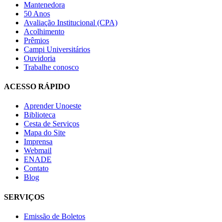
Mantenedora
50 Anos
Avaliação Institucional (CPA)
Acolhimento
Prêmios
Campi Universitários
Ouvidoria
Trabalhe conosco
ACESSO RÁPIDO
Aprender Unoeste
Biblioteca
Cesta de Serviços
Mapa do Site
Imprensa
Webmail
ENADE
Contato
Blog
SERVIÇOS
Emissão de Boletos