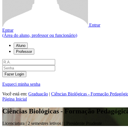
Entrar
Entrar
(Área do aluno, professor ou funcionário)
Aluno
Professor
Fazer Login
Esqueci minha senha
Você está em:
Graduação
|
Ciências Biológicas - Formação Pedagógi
Página Inicial
Ciências Biológicas - Formação Pedagógic
Licenciatura |
2 semestres letivos |
| Presidente Prudente