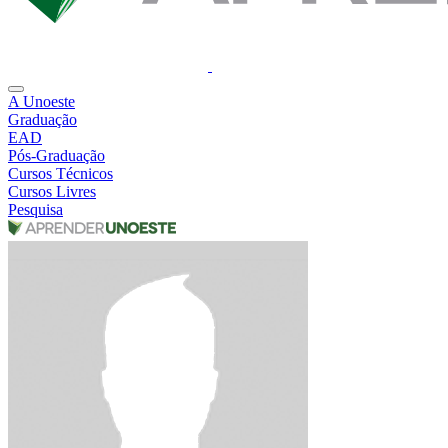
A Unoeste
Graduação
EAD
Pós-Graduação
Cursos Técnicos
Cursos Livres
Pesquisa