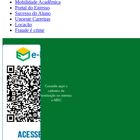
Mobilidade Acadêmica
Portal do Egresso
Sucesso do Aluno
Unoeste Carreiras
Locação
Fraude é crime
Consulte aqui o
cadastro da
instituição no sistema
e-MEC