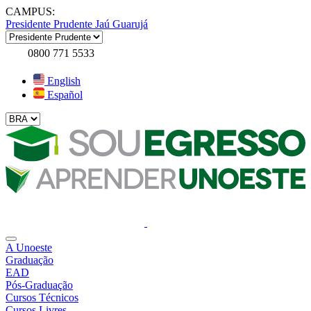
CAMPUS:
Presidente Prudente
Jaú
Guarujá
0800 771 5533
English
Español
A Unoeste
Graduação
EAD
Pós-Graduação
Cursos Técnicos
Cursos Livres