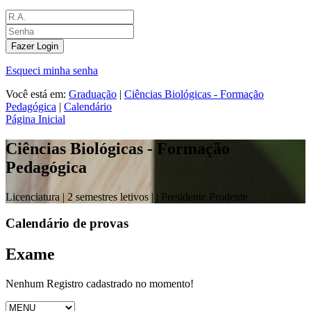
Fazer Login
Esqueci minha senha
Você está em:
Graduação
|
Ciências Biológicas - Formação
Pedagógica
|
Calendário
Página Inicial
Ciências Biológicas - Formação
Pedagógica
Licenciatura |
2 semestres letivos |
| Presidente Prudente
Calendário de provas
Exame
Nenhum Registro cadastrado no momento!