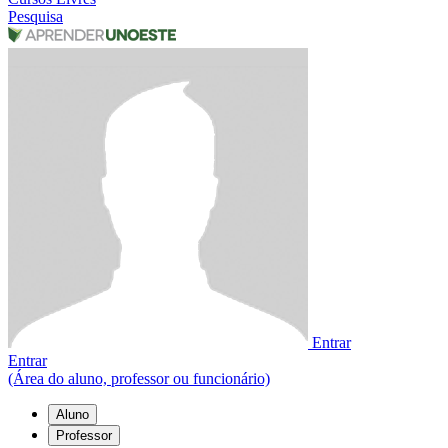
Pesquisa
Entrar
Entrar
(Área do aluno, professor ou funcionário)
Aluno
Professor